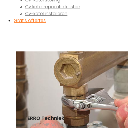
Cv ketel reparatie kosten
Cv-ketel installeren
Gratis offertes
ERRO Techniek
Plein 13, 9451BW Rolde