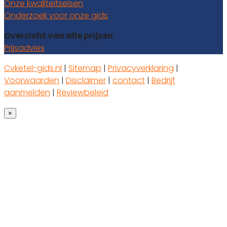
Onze kwaliteitseisen
Onderzoek voor onze gids
Overzicht van alle prijzen
Prijsadvies
Cvketel-gids.nl
|
Sitemap
|
Privacyverklaring
|
Voorwaarden
|
Disclaimer
|
contact
|
Bedrijf
aanmelden
|
Reviewbeleid
×