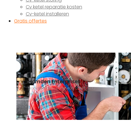
Cv ketel reparatie kosten
Cv-ketel installeren
Gratis offertes
Hamden Enterprises
Noorderhavenkade 40B 03, 3038XJ
Rotterdam