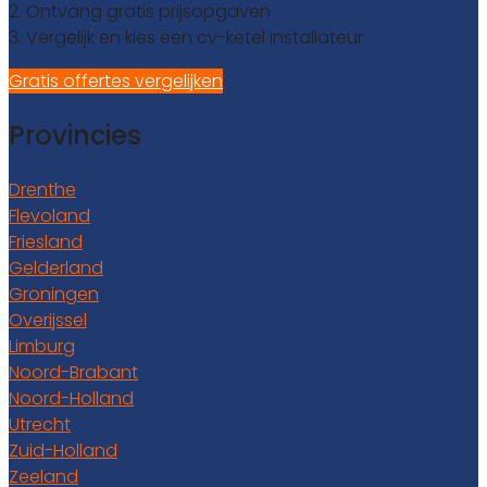
2. Ontvang gratis prijsopgaven
3. Vergelijk en kies een cv-ketel installateur
Gratis offertes vergelijken
Provincies
Drenthe
Flevoland
Friesland
Gelderland
Groningen
Overijssel
Limburg
Noord-Brabant
Noord-Holland
Utrecht
Zuid-Holland
Zeeland