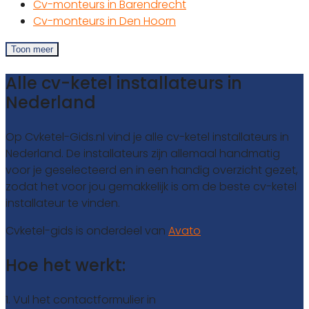
Cv-monteurs in Barendrecht
Cv-monteurs in Den Hoorn
Toon meer
Alle cv-ketel installateurs in
Nederland
Op Cvketel-Gids.nl vind je alle cv-ketel installateurs in
Nederland. De installateurs zijn allemaal handmatig
voor je geselecteerd en in een handig overzicht gezet,
zodat het voor jou gemakkelijk is om de beste cv-ketel
installateur te vinden.
Cvketel-gids is onderdeel van
Avato
Hoe het werkt:
1. Vul het contactformulier in