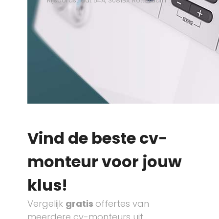
Rijsoordstraat 54A, 3081BX Rotterdam
Vind de beste cv-
monteur voor jouw
klus!
Vergelijk
gratis
offertes van
meerdere cv-monteurs uit