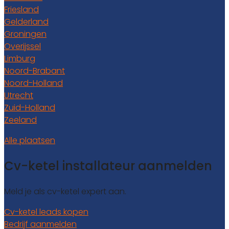
Friesland
Gelderland
Groningen
Overijssel
Limburg
Noord-Brabant
Noord-Holland
Utrecht
Zuid-Holland
Zeeland
Alle plaatsen
Cv-ketel installateur aanmelden
Meld je als cv-ketel expert aan.
Cv-ketel leads kopen
Bedrijf aanmelden