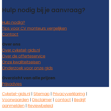
Hulp nodig bij je aanvraag?
Hulp nodig?
Tips voor CV monteurs vergelijken
Contact
Over ons
Over cvketel-gids.nl
Over de offerteservice
Onze kwaliteitseisen
Onderzoek voor onze gids
Overzicht van alle prijzen
Prijsadvies
Cvketel-gids.nl
|
Sitemap
|
Privacyverklaring
|
Voorwaarden
|
Disclaimer
|
contact
|
Bedrijf
aanmelden
|
Reviewbeleid