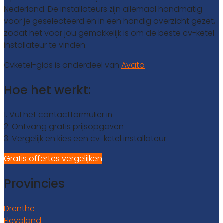
Nederland. De installateurs zijn allemaal handmatig
voor je geselecteerd en in een handig overzicht gezet,
zodat het voor jou gemakkelijk is om de beste cv-ketel
installateur te vinden.
Cvketel-gids is onderdeel van
Avato
Hoe het werkt:
1. Vul het contactformulier in
2. Ontvang gratis prijsopgaven
3. Vergelijk en kies een cv-ketel installateur
Gratis offertes vergelijken
Provincies
Drenthe
Flevoland