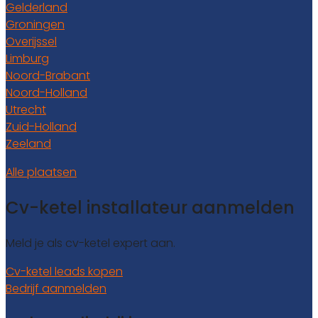
Gelderland
Groningen
Overijssel
Limburg
Noord-Brabant
Noord-Holland
Utrecht
Zuid-Holland
Zeeland
Alle plaatsen
Cv-ketel installateur aanmelden
Meld je als cv-ketel expert aan.
Cv-ketel leads kopen
Bedrijf aanmelden