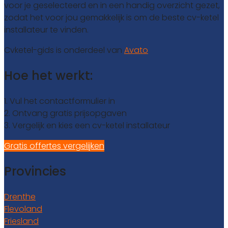
voor je geselecteerd en in een handig overzicht gezet,
zodat het voor jou gemakkelijk is om de beste cv-ketel
installateur te vinden.
Cvketel-gids is onderdeel van
Avato
Hoe het werkt:
1. Vul het contactformulier in
2. Ontvang gratis prijsopgaven
3. Vergelijk en kies een cv-ketel installateur
Gratis offertes vergelijken
Provincies
Drenthe
Flevoland
Friesland