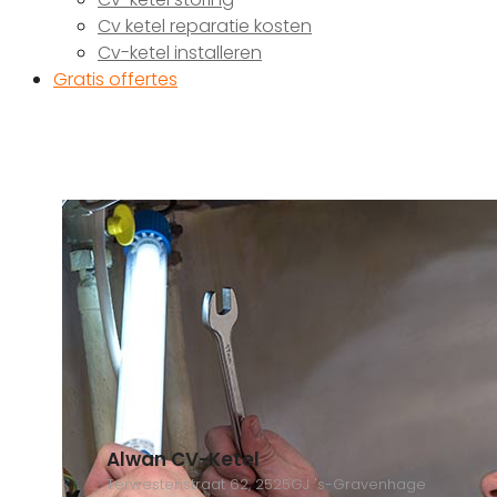
Cv ketel reparatie kosten
Cv-ketel installeren
Gratis offertes
Alwan CV-Ketel
Terwestenstraat 62, 2525GJ 's-Gravenhage