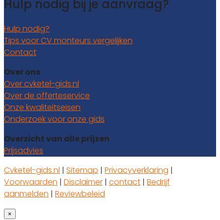
Hulp nodig bij je aanvraag?
Hulp nodig?
Tips voor CV monteurs vergelijken
Contact
Over ons
Over cvketel-gids.nl
Over de offerteservice
Onze kwaliteitseisen
Onderzoek voor onze gids
Overzicht van alle prijzen
Prijsadvies
Cvketel-gids.nl
|
Sitemap
|
Privacyverklaring
|
Voorwaarden
|
Disclaimer
|
contact
|
Bedrijf
aanmelden
|
Reviewbeleid
×