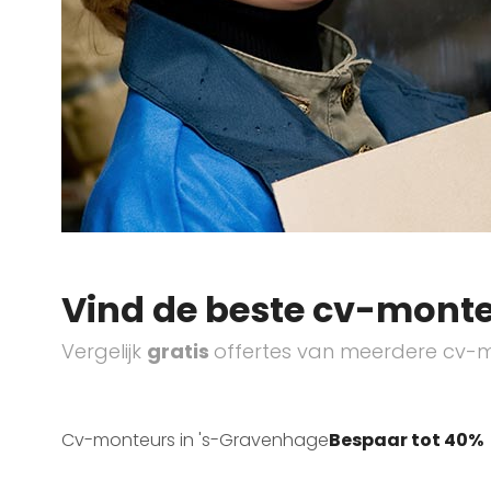
Vind de beste cv-monte
Vergelijk
gratis
offertes van meerdere cv-m
Cv-monteurs in 's-Gravenhage
Bespaar tot 40%