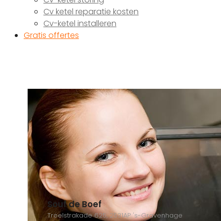
Cv ketel reparatie kosten
Cv-ketel installeren
Gratis offertes
Souf de Boef
Troelstrakade 625, 2531AP 's-Gravenhage