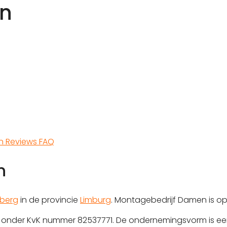
en
en
Reviews
FAQ
n
nberg
in de provincie
Limburg
. Montagebedrijf Damen is op
rd onder KvK nummer 82537771. De ondernemingsvorm is ee