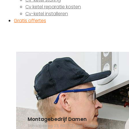
Cv ketel reparatie kosten
Cv-ketel installeren
Gratis offertes
Montagebedrijf Damen
Schaapsweg 23, 6077CD Sint Odiliënberg