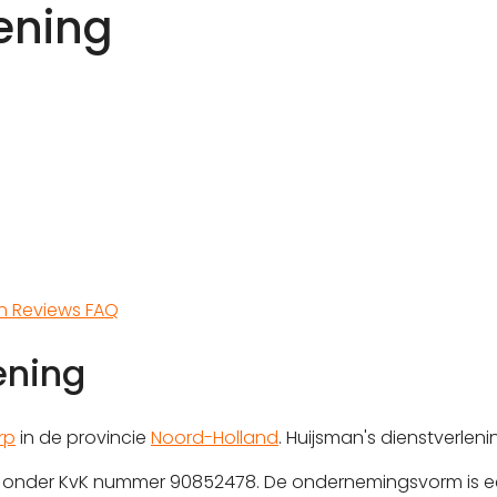
ening
en
Reviews
FAQ
ening
rp
in de provincie
Noord-Holland
. Huijsman's dienstverlen
erd onder KvK nummer 90852478. De ondernemingsvorm is e