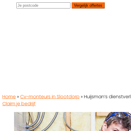
Vergelijk offertes
Home
»
Cv-monteurs in Slootdorp
»
Huijsman’s dienstver
Claim je bedrijf