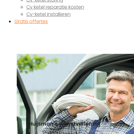
Cv ketel reparatie kosten
Cv-ketel installeren
Gratis offertes
Huijsman’s dienstverlening
Dr. Harm Smeengestraat 13, 1774AB Slootdorp