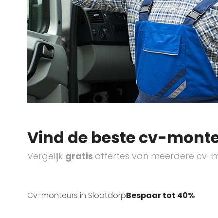
Vind de beste cv-monte
Vergelijk
gratis
offertes van meerdere cv-m
Cv-monteurs in Slootdorp
Bespaar tot 40%