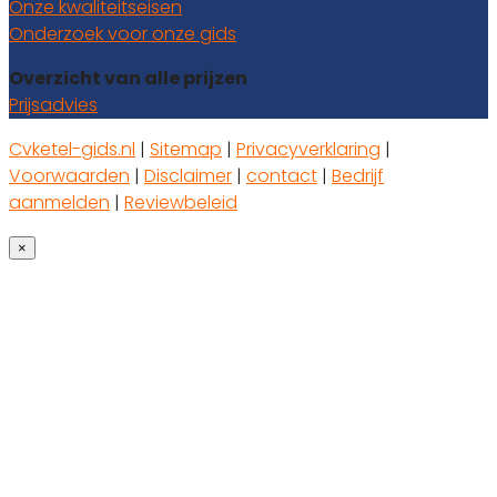
Onze kwaliteitseisen
Onderzoek voor onze gids
Overzicht van alle prijzen
Prijsadvies
Cvketel-gids.nl
|
Sitemap
|
Privacyverklaring
|
Voorwaarden
|
Disclaimer
|
contact
|
Bedrijf
aanmelden
|
Reviewbeleid
×