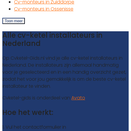
Cv-monteurs in Zuiddorpe
Cv-monteurs in Ossenisse
Toon meer
Alle cv-ketel installateurs in
Nederland
Op Cvketel-Gids.nl vind je alle cv-ketel installateurs in
Nederland. De installateurs zijn allemaal handmatig
voor je geselecteerd en in een handig overzicht gezet,
zodat het voor jou gemakkelijk is om de beste cv-ketel
installateur te vinden.
Cvketel-gids is onderdeel van
Avato
Hoe het werkt:
1. Vul het contactformulier in