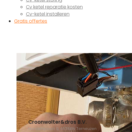
Cv ketel reparatie kosten
Cv-ketel installeren
Gratis offertes
Croonwolter&dros B.V.
Handelspoort 9, 4538BN Terneuzen