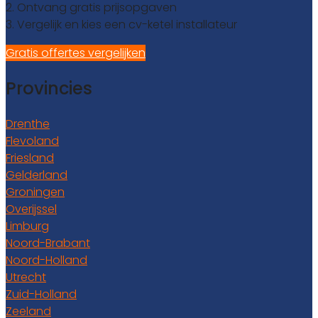
2. Ontvang gratis prijsopgaven
3. Vergelijk en kies een cv-ketel installateur
Gratis offertes vergelijken
Provincies
Drenthe
Flevoland
Friesland
Gelderland
Groningen
Overijssel
Limburg
Noord-Brabant
Noord-Holland
Utrecht
Zuid-Holland
Zeeland