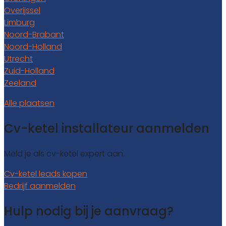
Overijssel
Limburg
Noord-Brabant
Noord-Holland
Utrecht
Zuid-Holland
Zeeland
Alle plaatsen
Cv-ketel installateur aanmelden
Meld je als cv-ketel expert aan.
Cv-ketel leads kopen
Bedrijf aanmelden
Hulp nodig bij je aanvraag?