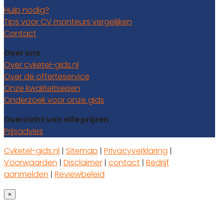
Hulp nodig?
Tips voor CV monteurs vergelijken
Contact
Over ons
Over cvketel-gids.nl
Over de offerteservice
Onze kwaliteitseisen
Onderzoek voor onze gids
Overzicht van alle prijzen
Prijsadvies
Cvketel-gids.nl
|
Sitemap
|
Privacyverklaring
|
Voorwaarden
|
Disclaimer
|
contact
|
Bedrijf
aanmelden
|
Reviewbeleid
×