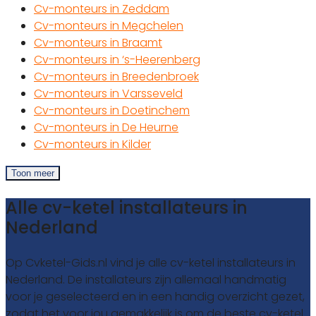
Cv-monteurs in Zeddam
Cv-monteurs in Megchelen
Cv-monteurs in Braamt
Cv-monteurs in ‘s-Heerenberg
Cv-monteurs in Breedenbroek
Cv-monteurs in Varsseveld
Cv-monteurs in Doetinchem
Cv-monteurs in De Heurne
Cv-monteurs in Kilder
Toon meer
Alle cv-ketel installateurs in
Nederland
Op Cvketel-Gids.nl vind je alle cv-ketel installateurs in
Nederland. De installateurs zijn allemaal handmatig
voor je geselecteerd en in een handig overzicht gezet,
zodat het voor jou gemakkelijk is om de beste cv-ketel