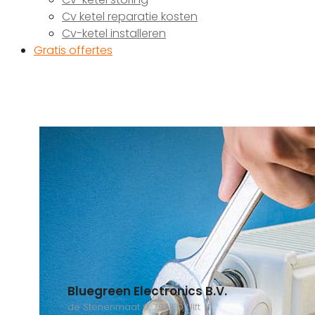
Cv ketel reparatie kosten
Cv-ketel installeren
Gratis offertes
Bluegreen Electronics B.V.
de Stenenmaat 9, 7071ED Ulft