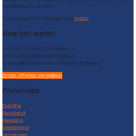
installateur te vinden.
Cvketel-gids is onderdeel van
Avato
Hoe het werkt:
1. Vul het contactformulier in
2. Ontvang gratis prijsopgaven
3. Vergelijk en kies een cv-ketel installateur
Gratis offertes vergelijken
Provincies
Drenthe
Flevoland
Friesland
Gelderland
Groningen