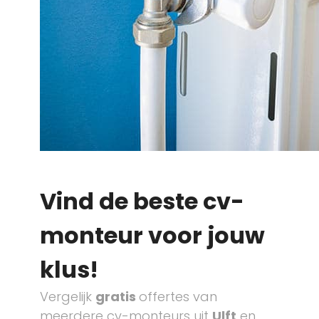
Vind de beste cv-
monteur voor jouw
klus!
Vergelijk
gratis
offertes van
meerdere cv-monteurs uit
Ulft
en