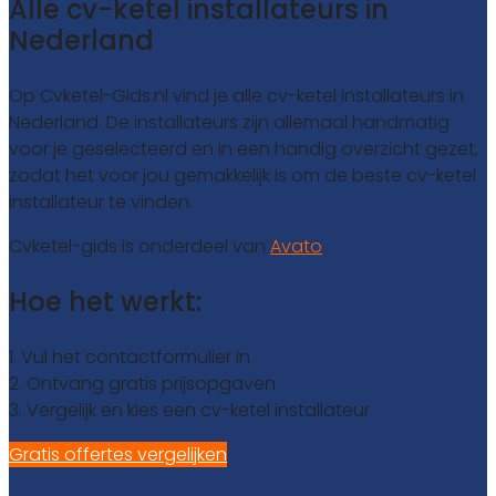
Alle cv-ketel installateurs in
Nederland
Op Cvketel-Gids.nl vind je alle cv-ketel installateurs in
Nederland. De installateurs zijn allemaal handmatig
voor je geselecteerd en in een handig overzicht gezet,
zodat het voor jou gemakkelijk is om de beste cv-ketel
installateur te vinden.
Cvketel-gids is onderdeel van
Avato
Hoe het werkt:
1. Vul het contactformulier in
2. Ontvang gratis prijsopgaven
3. Vergelijk en kies een cv-ketel installateur
Gratis offertes vergelijken