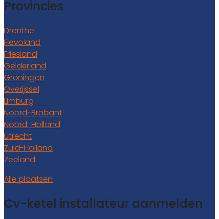
Provincies
Drenthe
Flevoland
Friesland
Gelderland
Groningen
Overijssel
Limburg
Noord-Brabant
Noord-Holland
Utrecht
Zuid-Holland
Zeeland
Alle plaatsen
Cv-ketel installateur aanmelden