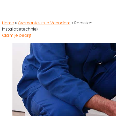
Home
»
Cv-monteurs in Veendam
»
Roossien
installatietechniek
Claim je bedrijf