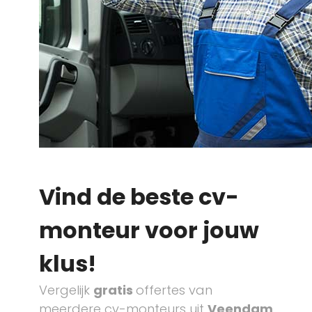
Vind de beste cv-
monteur voor jouw
klus!
Vergelijk
gratis
offertes van
meerdere cv-monteurs uit
Veendam