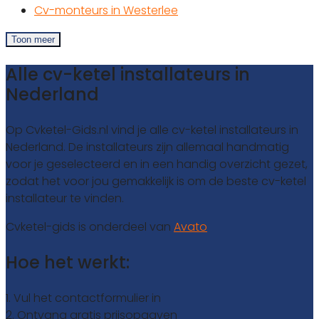
Cv-monteurs in Westerlee
Toon meer
Alle cv-ketel installateurs in
Nederland
Op Cvketel-Gids.nl vind je alle cv-ketel installateurs in
Nederland. De installateurs zijn allemaal handmatig
voor je geselecteerd en in een handig overzicht gezet,
zodat het voor jou gemakkelijk is om de beste cv-ketel
installateur te vinden.
Cvketel-gids is onderdeel van
Avato
Hoe het werkt:
1. Vul het contactformulier in
2. Ontvang gratis prijsopgaven