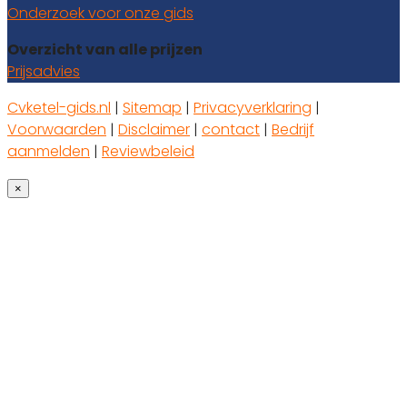
Onderzoek voor onze gids
Overzicht van alle prijzen
Prijsadvies
Cvketel-gids.nl
|
Sitemap
|
Privacyverklaring
|
Voorwaarden
|
Disclaimer
|
contact
|
Bedrijf
aanmelden
|
Reviewbeleid
×