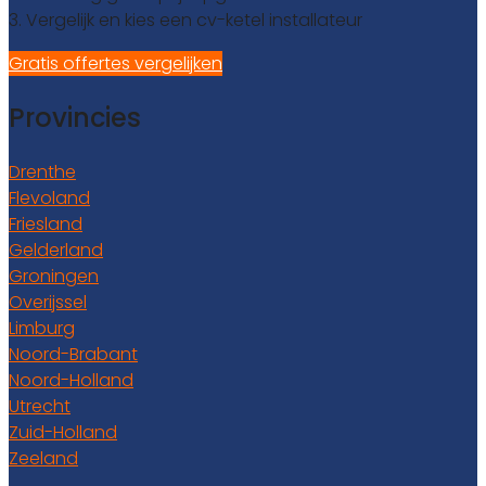
3. Vergelijk en kies een cv-ketel installateur
Gratis offertes vergelijken
Provincies
Drenthe
Flevoland
Friesland
Gelderland
Groningen
Overijssel
Limburg
Noord-Brabant
Noord-Holland
Utrecht
Zuid-Holland
Zeeland