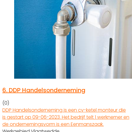
6.
DDP Handelsonderneming
(0)
DDP Handelsonderneming is een cv-ketel monteur die
is gestart op 09-06-2023. Het bedrijf telt 1 werknemer en
de ondernemingsvorm is een Eenmanszaak.
Werkgebied Vlagtwedde