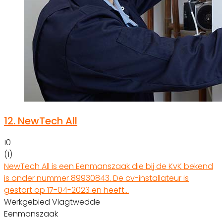
12.
NewTech All
10
(1)
NewTech All is een Eenmanszaak die bij de KvK bekend
is onder nummer 89930843. De cv-installateur is
gestart op 17-04-2023 en heeft…
Werkgebied Vlagtwedde
Eenmanszaak