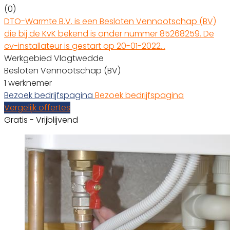
(0)
DTO-Warmte B.V. is een Besloten Vennootschap (BV)
die bij de KvK bekend is onder nummer 85268259. De
cv-installateur is gestart op 20-01-2022…
Werkgebied Vlagtwedde
Besloten Vennootschap (BV)
1 werknemer
Bezoek bedrijfspagina
Bezoek bedrijfspagina
Vergelijk offertes
Gratis - Vrijblijvend