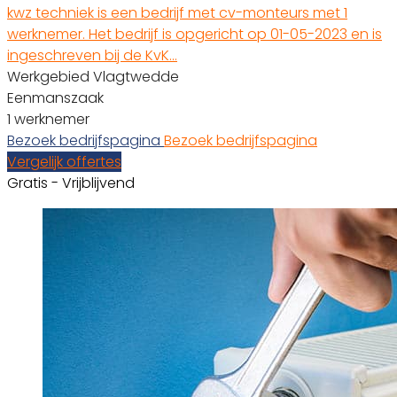
kwz techniek is een bedrijf met cv-monteurs met 1
werknemer. Het bedrijf is opgericht op 01-05-2023 en is
ingeschreven bij de KvK…
Werkgebied Vlagtwedde
Eenmanszaak
1 werknemer
Bezoek bedrijfspagina
Bezoek bedrijfspagina
Vergelijk offertes
Gratis - Vrijblijvend