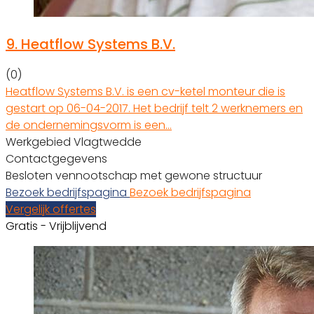
9.
Heatflow Systems B.V.
(0)
Heatflow Systems B.V. is een cv-ketel monteur die is
gestart op 06-04-2017. Het bedrijf telt 2 werknemers en
de ondernemingsvorm is een…
Werkgebied Vlagtwedde
Contactgegevens
Besloten vennootschap met gewone structuur
Bezoek bedrijfspagina
Bezoek bedrijfspagina
Vergelijk offertes
Gratis - Vrijblijvend