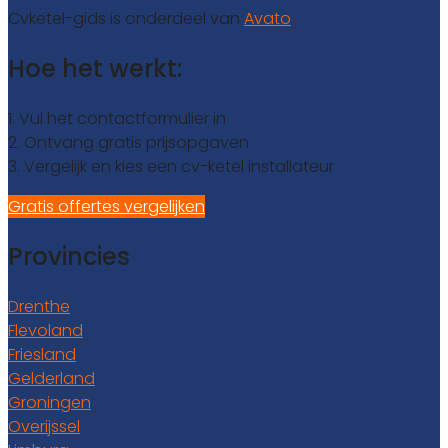
Cvketel-gids is onderdeel van
Avato
Hoe het werkt:
1. Vul het contactformulier in
2. Ontvang gratis prijsopgaven
3. Vergelijk en kies een cv-ketel installateur
Gratis offertes vergelijken
Provincies
Drenthe
Flevoland
Friesland
Gelderland
Groningen
Overijssel