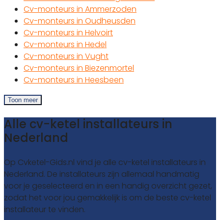
Cv-monteurs in Ammerzoden
Cv-monteurs in Oudheusden
Cv-monteurs in Helvoirt
Cv-monteurs in Hedel
Cv-monteurs in Vught
Cv-monteurs in Biezenmortel
Cv-monteurs in Heesbeen
Toon meer
Alle cv-ketel installateurs in
Nederland
Op Cvketel-Gids.nl vind je alle cv-ketel installateurs in
Nederland. De installateurs zijn allemaal handmatig
voor je geselecteerd en in een handig overzicht gezet,
zodat het voor jou gemakkelijk is om de beste cv-ketel
installateur te vinden.