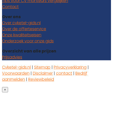
Tips voor CV monteurs vergelijken
Contact
Over ons
Over cvketel-gids.nl
Over de offerteservice
Onze kwaliteitseisen
Onderzoek voor onze gids
Overzicht van alle prijzen
Prijsadvies
Cvketel-gids.nl
|
Sitemap
|
Privacyverklaring
|
Voorwaarden
|
Disclaimer
|
contact
|
Bedrijf
aanmelden
|
Reviewbeleid
×