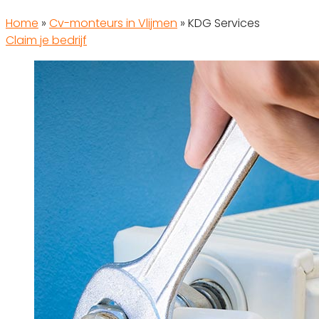
Home
»
Cv-monteurs in Vlijmen
»
KDG Services
Claim je bedrijf