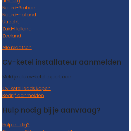
Limburg
Noord-Brabant
Noord-Holland
Utrecht
Zuid-Holland
Zeeland
Alle plaatsen
Cv-ketel installateur aanmelden
Meld je als cv-ketel expert aan.
Cv-ketel leads kopen
Bedrijf aanmelden
Hulp nodig bij je aanvraag?
Hulp nodig?