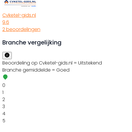
Cvketel-gids.nl
9.6
2 beoordelingen
Branche vergelijking
Beoordeling op Cvketel-gids.nl = Uitstekend
Branche gemiddelde = Goed
0
1
2
3
4
5