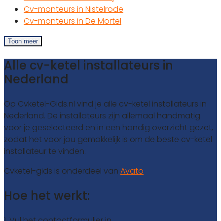
Cv-monteurs in Nistelrode
Cv-monteurs in De Mortel
Toon meer
Alle cv-ketel installateurs in
Nederland
Op Cvketel-Gids.nl vind je alle cv-ketel installateurs in
Nederland. De installateurs zijn allemaal handmatig
voor je geselecteerd en in een handig overzicht gezet,
zodat het voor jou gemakkelijk is om de beste cv-ketel
installateur te vinden.
Cvketel-gids is onderdeel van
Avato
Hoe het werkt:
1. Vul het contactformulier in