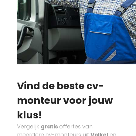
Vind de beste cv-
monteur voor jouw
klus!
Vergelijk
gratis
offertes van
meerdere cv-monteurs uit
Volkel
en