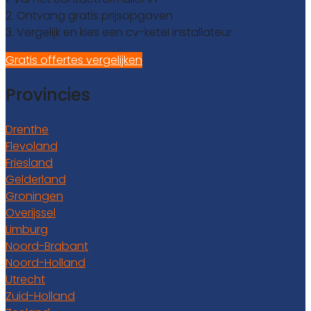
2. Ontvang gratis prijsopgaven
3. Vergelijk en kies een cv-ketel installateur
Gratis offertes vergelijken
Provincies
Drenthe
Flevoland
Friesland
Gelderland
Groningen
Overijssel
Limburg
Noord-Brabant
Noord-Holland
Utrecht
Zuid-Holland