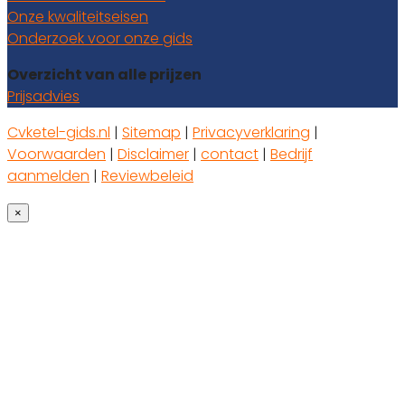
Onze kwaliteitseisen
Onderzoek voor onze gids
Overzicht van alle prijzen
Prijsadvies
Cvketel-gids.nl
|
Sitemap
|
Privacyverklaring
|
Voorwaarden
|
Disclaimer
|
contact
|
Bedrijf
aanmelden
|
Reviewbeleid
×