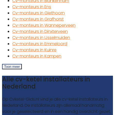
Cv-monteurs in Blankenham
Cv-monteurs in Ens
Cv-monteurs in Giethoorn
Cv-monteurs in Grafhorst
Cv-monteurs in Wanneperveen
Cv-monteurs in Dinxterveen
Cv-monteurs in IJsselmuiden
Cv-monteurs in Emmeloord
Cv-monteurs in Kuinre
Cv-monteurs in Kampen
Toon meer
Alle cv-ketel installateurs in
Nederland
Op Cvketel-Gids.nl vind je alle cv-ketel installateurs in
Nederland. De installateurs zijn allemaal handmatig
voor je geselecteerd en in een handig overzicht gezet,