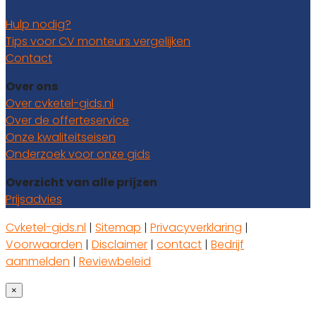
Hulp nodig?
Tips voor CV monteurs vergelijken
Contact
Over ons
Over cvketel-gids.nl
Over de offerteservice
Onze kwaliteitseisen
Onderzoek voor onze gids
Overzicht van alle prijzen
Prijsadvies
Cvketel-gids.nl
|
Sitemap
|
Privacyverklaring
|
Voorwaarden
|
Disclaimer
|
contact
|
Bedrijf
aanmelden
|
Reviewbeleid
×