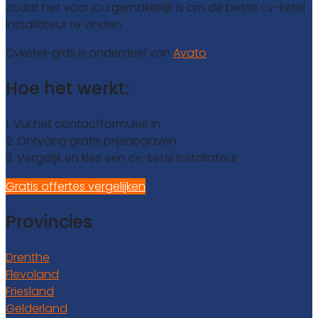
zodat het voor jou gemakkelijk is om de beste cv-ketel
installateur te vinden.
Cvketel-gids is onderdeel van
Avato
Hoe het werkt:
1. Vul het contactformulier in
2. Ontvang gratis prijsopgaven
3. Vergelijk en kies een cv-ketel installateur
Gratis offertes vergelijken
Provincies
Drenthe
Flevoland
Friesland
Gelderland