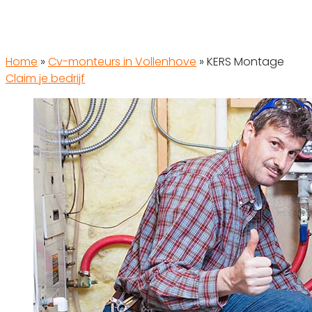
Home
»
Cv-monteurs in Vollenhove
»
KERS Montage
Claim je bedrijf