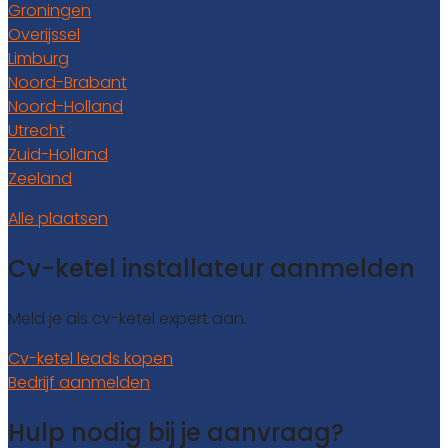
Groningen
Overijssel
Limburg
Noord-Brabant
Noord-Holland
Utrecht
Zuid-Holland
Zeeland
Alle plaatsen
Cv-ketel installateur aanmelden
Meld je als cv-ketel expert aan.
Cv-ketel leads kopen
Bedrijf aanmelden
Hulp nodig bij je aanvraag?