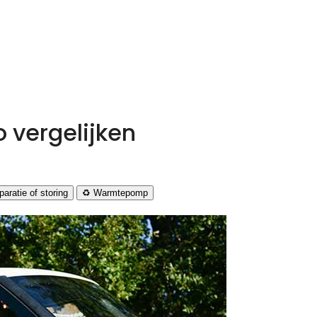
 vergelijken
aratie of storing
♻️ Warmtepomp