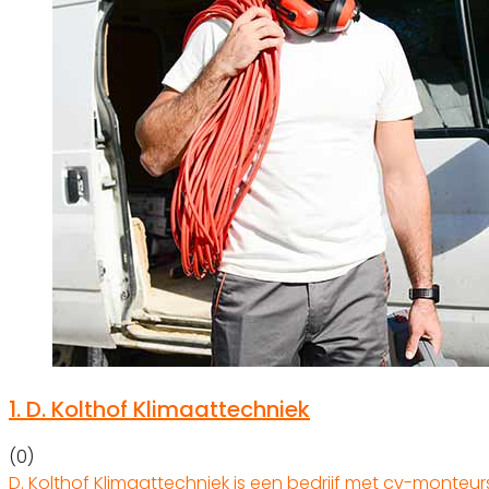
1.
D. Kolthof Klimaattechniek
(0)
D. Kolthof Klimaattechniek is een bedrijf met cv-monteurs