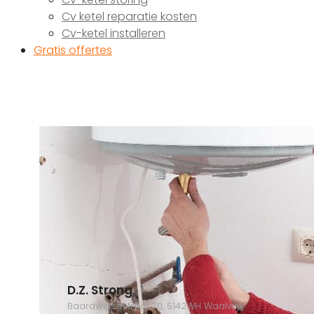
Cv ketel reparatie kosten
Cv-ketel installeren
Gratis offertes
D.Z. Strong
Baardwijksestraat 70, 5142WH Waalwijk