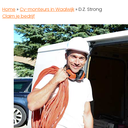
Home
»
Cv-monteurs in Waalwijk
»
D.Z. Strong
Claim je bedrijf