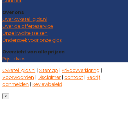
Contact
Over ons
Over cvketel-gids.nl
Over de offerteservice
Onze kwaliteitseisen
Onderzoek voor onze gids
Overzicht van alle prijzen
Prijsadvies
Cvketel-gids.nl
|
Sitemap
|
Privacyverklaring
|
Voorwaarden
|
Disclaimer
|
contact
|
Bedrijf
aanmelden
|
Reviewbeleid
×