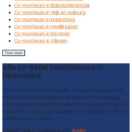
Cv-monteurs in Babyloniënbroek
Cv-monteurs in Wijk en Aalburg
Cv-monteurs in Haarsteeg
Cv-monteurs in Hedikhuizen
Cv-monteurs in De Moer
Cv-monteurs in Vlijmen
Toon meer
Alle cv-ketel installateurs in
Nederland
Op Cvketel-Gids.nl vind je alle cv-ketel installateurs in
Nederland. De installateurs zijn allemaal handmatig
voor je geselecteerd en in een handig overzicht gezet,
zodat het voor jou gemakkelijk is om de beste cv-ketel
installateur te vinden.
Cvketel-gids is onderdeel van
Avato