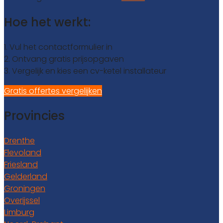
Hoe het werkt:
1. Vul het contactformulier in
2. Ontvang gratis prijsopgaven
3. Vergelijk en kies een cv-ketel installateur
Gratis offertes vergelijken
Provincies
Drenthe
Flevoland
Friesland
Gelderland
Groningen
Overijssel
Limburg