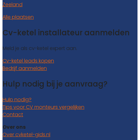
Zeeland
Alle plaatsen
Cv-ketel installateur aanmelden
Meld je als cv-ketel expert aan.
Cv-ketel leads kopen
Bedrijf aanmelden
Hulp nodig bij je aanvraag?
Hulp nodig?
Tips voor CV monteurs vergelijken
Contact
Over ons
Over cvketel-gids.nl