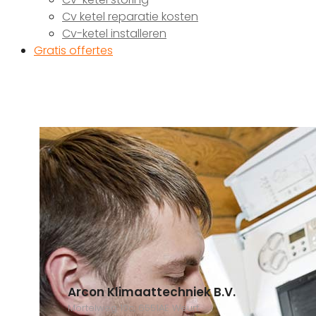
Cv ketel reparatie kosten
Cv-ketel installeren
Gratis offertes
Arcon Klimaattechniek B.V.
Mortelweg 10c, 6551AE Weurt