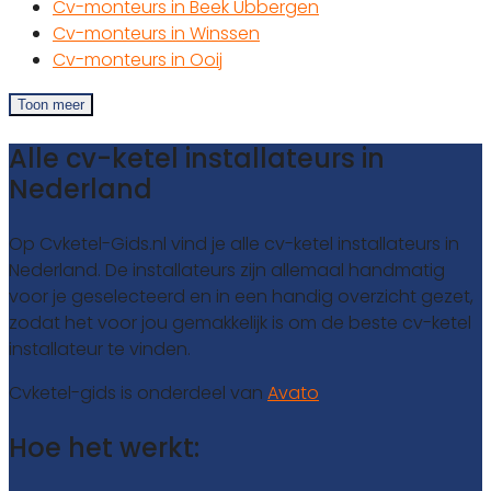
Cv-monteurs in Beek Ubbergen
Cv-monteurs in Winssen
Cv-monteurs in Ooij
Toon meer
Alle cv-ketel installateurs in
Nederland
Op Cvketel-Gids.nl vind je alle cv-ketel installateurs in
Nederland. De installateurs zijn allemaal handmatig
voor je geselecteerd en in een handig overzicht gezet,
zodat het voor jou gemakkelijk is om de beste cv-ketel
installateur te vinden.
Cvketel-gids is onderdeel van
Avato
Hoe het werkt: