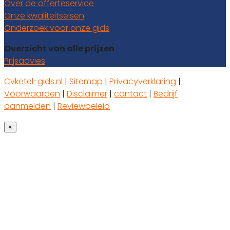
Over de offerteservice
Onze kwaliteitseisen
Onderzoek voor onze gids
Overzicht van alle prijzen
Prijsadvies
Cvketel-gids.nl
|
Sitemap
|
Privacyverklaring
|
Voorwaarden
|
Disclaimer
|
contact
|
Bedrijf
aanmelden
|
Reviewbeleid
×