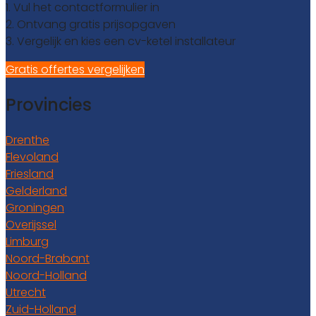
1. Vul het contactformulier in
2. Ontvang gratis prijsopgaven
3. Vergelijk en kies een cv-ketel installateur
Gratis offertes vergelijken
Provincies
Drenthe
Flevoland
Friesland
Gelderland
Groningen
Overijssel
Limburg
Noord-Brabant
Noord-Holland
Utrecht
Zuid-Holland