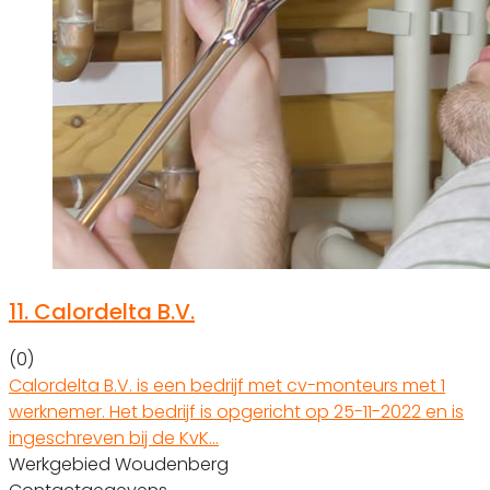
11.
Calordelta B.V.
(0)
Calordelta B.V. is een bedrijf met cv-monteurs met 1
werknemer. Het bedrijf is opgericht op 25-11-2022 en is
ingeschreven bij de KvK…
Werkgebied Woudenberg