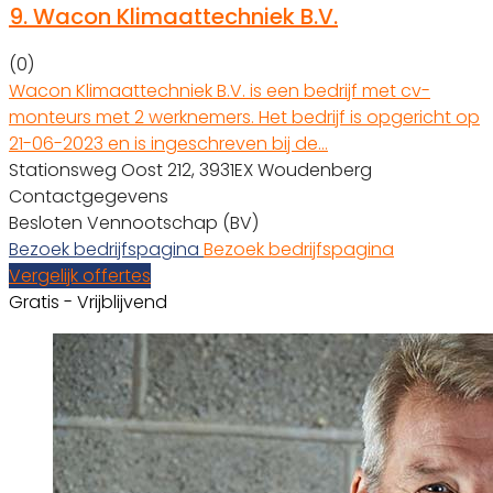
9.
Wacon Klimaattechniek B.V.
(0)
Wacon Klimaattechniek B.V. is een bedrijf met cv-
monteurs met 2 werknemers. Het bedrijf is opgericht op
21-06-2023 en is ingeschreven bij de…
Stationsweg Oost 212, 3931EX Woudenberg
Contactgegevens
Besloten Vennootschap (BV)
Bezoek bedrijfspagina
Bezoek bedrijfspagina
Vergelijk offertes
Gratis - Vrijblijvend