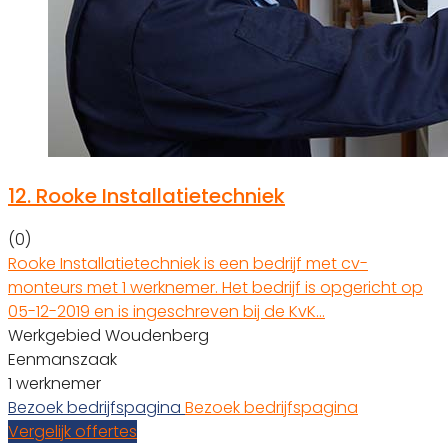
12.
Rooke Installatietechniek
(0)
Rooke Installatietechniek is een bedrijf met cv-
monteurs met 1 werknemer. Het bedrijf is opgericht op
05-12-2019 en is ingeschreven bij de KvK…
Werkgebied Woudenberg
Eenmanszaak
1 werknemer
Bezoek bedrijfspagina
Bezoek bedrijfspagina
Vergelijk offertes