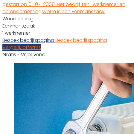
gestart op 01-07-2008. Het bedrijf telt 1 werknemer en
de ondernemingsvorm is een Eenmanszaak.
Woudenberg
Eenmanszaak
1 werknemer
Bezoek bedrijfspagina
Bezoek bedrijfspagina
Vergelijk offertes
Gratis - Vrijblijvend