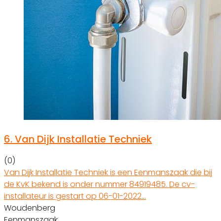
6.
Van Dijk Installatie Techniek
(0)
Van Dijk Installatie Techniek is een Eenmanszaak die bij
de KvK bekend is onder nummer 84919485. De cv-
installateur is gestart op 06-01-2022…
Woudenberg
Eenmanszaak