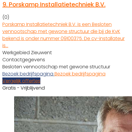
9.
Porskamp Installatietechniek B.V.
(0)
Porskamp Installatietechniek B.V. is een Besloten
vennootschap met gewone structuur die bij de KvK
bekend is onder nummer 09100375. De cv-installateur
is…
Werkgebied Zieuwent
Contactgegevens
Besloten vennootschap met gewone structuur
Bezoek bedrijfspagina
Bezoek bedrijfspagina
Vergelijk offertes
Gratis - Vrijblijvend