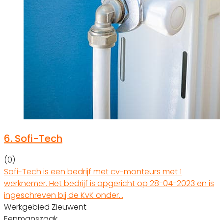
6.
Sofi-Tech
(0)
Sofi-Tech is een bedrijf met cv-monteurs met 1
werknemer. Het bedrijf is opgericht op 28-04-2023 en is
ingeschreven bij de KvK onder…
Werkgebied Zieuwent
Eenmanszaak