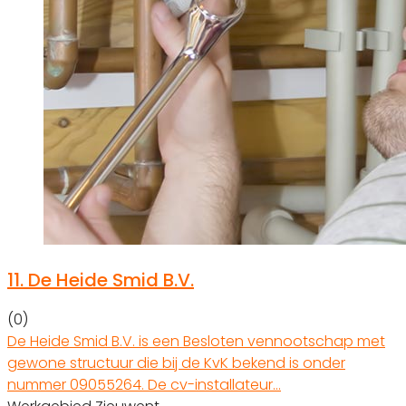
11.
De Heide Smid B.V.
(0)
De Heide Smid B.V. is een Besloten vennootschap met
gewone structuur die bij de KvK bekend is onder
nummer 09055264. De cv-installateur…