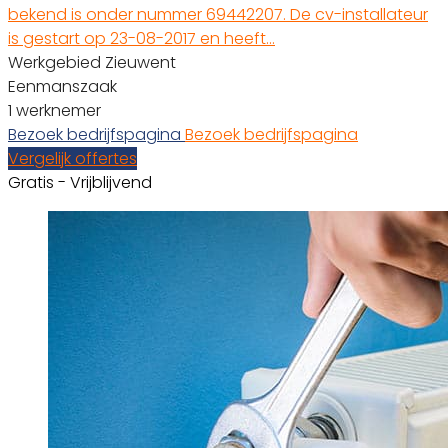
bekend is onder nummer 69442207. De cv-installateur
is gestart op 23-08-2017 en heeft…
Werkgebied Zieuwent
Eenmanszaak
1 werknemer
Bezoek bedrijfspagina
Bezoek bedrijfspagina
Vergelijk offertes
Gratis - Vrijblijvend