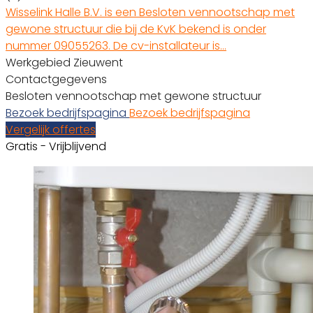
Wisselink Halle B.V. is een Besloten vennootschap met
gewone structuur die bij de KvK bekend is onder
nummer 09055263. De cv-installateur is…
Werkgebied Zieuwent
Contactgegevens
Besloten vennootschap met gewone structuur
Bezoek bedrijfspagina
Bezoek bedrijfspagina
Vergelijk offertes
Gratis - Vrijblijvend