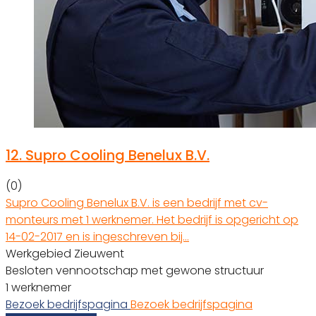
12.
Supro Cooling Benelux B.V.
(0)
Supro Cooling Benelux B.V. is een bedrijf met cv-
monteurs met 1 werknemer. Het bedrijf is opgericht op
14-02-2017 en is ingeschreven bij…
Werkgebied Zieuwent
Besloten vennootschap met gewone structuur
1 werknemer
Bezoek bedrijfspagina
Bezoek bedrijfspagina