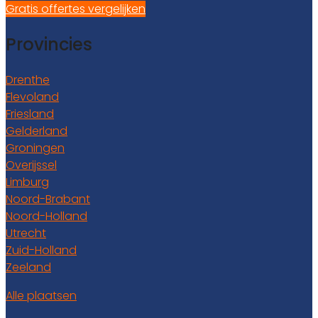
Gratis offertes vergelijken
Provincies
Drenthe
Flevoland
Friesland
Gelderland
Groningen
Overijssel
Limburg
Noord-Brabant
Noord-Holland
Utrecht
Zuid-Holland
Zeeland
Alle plaatsen