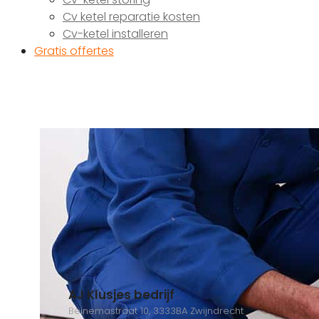
Cv ketel reparatie kosten
Cv-ketel installeren
Gratis offertes
AJ Klusjes bedrijf
Beinemastraat 10, 3333BA Zwijndrecht