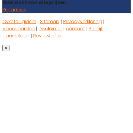
Overzicht van alle prijzen
Prijsadvies
Cvketel-gids.nl
|
Sitemap
|
Privacyverklaring
|
Voorwaarden
|
Disclaimer
|
contact
|
Bedrijf
aanmelden
|
Reviewbeleid
×