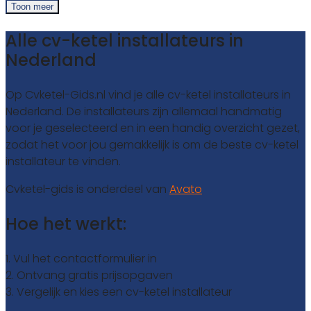
Toon meer
Alle cv-ketel installateurs in
Nederland
Op Cvketel-Gids.nl vind je alle cv-ketel installateurs in
Nederland. De installateurs zijn allemaal handmatig
voor je geselecteerd en in een handig overzicht gezet,
zodat het voor jou gemakkelijk is om de beste cv-ketel
installateur te vinden.
Cvketel-gids is onderdeel van
Avato
Hoe het werkt:
1. Vul het contactformulier in
2. Ontvang gratis prijsopgaven
3. Vergelijk en kies een cv-ketel installateur