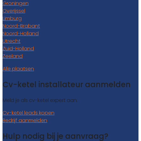
Groningen
Overijssel
Limburg
Noord-Brabant
Noord-Holland
Utrecht
Zuid-Holland
Zeeland
Alle plaatsen
Cv-ketel installateur aanmelden
Meld je als cv-ketel expert aan.
Cv-ketel leads kopen
Bedrijf aanmelden
Hulp nodig bij je aanvraag?