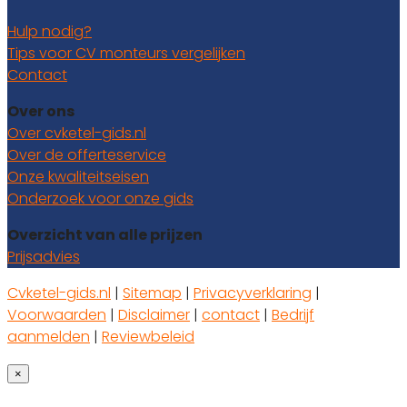
Hulp nodig?
Tips voor CV monteurs vergelijken
Contact
Over ons
Over cvketel-gids.nl
Over de offerteservice
Onze kwaliteitseisen
Onderzoek voor onze gids
Overzicht van alle prijzen
Prijsadvies
Cvketel-gids.nl
|
Sitemap
|
Privacyverklaring
|
Voorwaarden
|
Disclaimer
|
contact
|
Bedrijf
aanmelden
|
Reviewbeleid
×