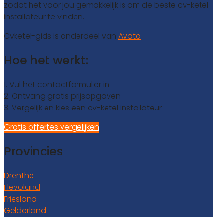
zodat het voor jou gemakkelijk is om de beste cv-ketel
installateur te vinden.
Cvketel-gids is onderdeel van
Avato
Hoe het werkt:
1. Vul het contactformulier in
2. Ontvang gratis prijsopgaven
3. Vergelijk en kies een cv-ketel installateur
Gratis offertes vergelijken
Provincies
Drenthe
Flevoland
Friesland
Gelderland