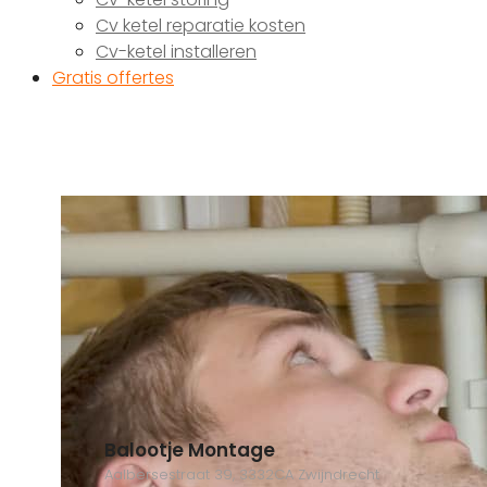
Cv ketel reparatie kosten
Cv-ketel installeren
Gratis offertes
Balootje Montage
Aalbersestraat 39, 3332CA Zwijndrecht