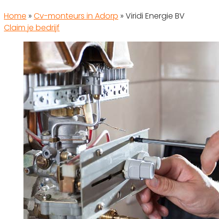
Home
»
Cv-monteurs in Adorp
»
Viridi Energie BV
Claim je bedrijf