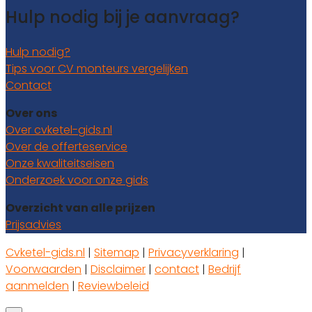
Hulp nodig bij je aanvraag?
Hulp nodig?
Tips voor CV monteurs vergelijken
Contact
Over ons
Over cvketel-gids.nl
Over de offerteservice
Onze kwaliteitseisen
Onderzoek voor onze gids
Overzicht van alle prijzen
Prijsadvies
Cvketel-gids.nl
|
Sitemap
|
Privacyverklaring
|
Voorwaarden
|
Disclaimer
|
contact
|
Bedrijf
aanmelden
|
Reviewbeleid