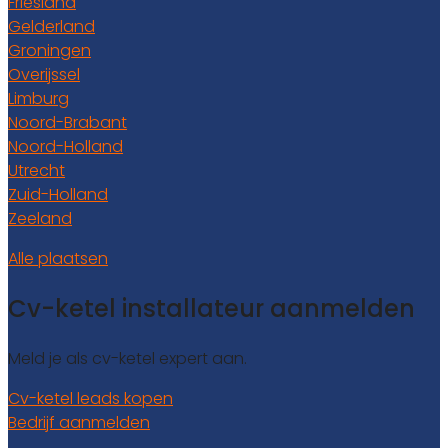
Friesland
Gelderland
Groningen
Overijssel
Limburg
Noord-Brabant
Noord-Holland
Utrecht
Zuid-Holland
Zeeland
Alle plaatsen
Cv-ketel installateur aanmelden
Meld je als cv-ketel expert aan.
Cv-ketel leads kopen
Bedrijf aanmelden