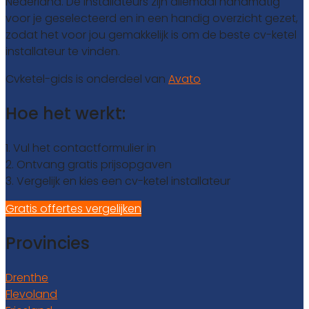
Nederland. De installateurs zijn allemaal handmatig
voor je geselecteerd en in een handig overzicht gezet,
zodat het voor jou gemakkelijk is om de beste cv-ketel
installateur te vinden.
Cvketel-gids is onderdeel van
Avato
Hoe het werkt:
1. Vul het contactformulier in
2. Ontvang gratis prijsopgaven
3. Vergelijk en kies een cv-ketel installateur
Gratis offertes vergelijken
Provincies
Drenthe
Flevoland