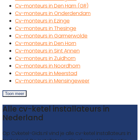
Cv-monteurs in Den Ham (GR)
Cv-monteurs in Onderdendam
Cv-monteurs in Ezinge
Cv-monteurs in Thesinge
Cv-monteurs in Garmerwolde
Cv-monteurs in Den Horn
Cv-monteurs in Sint Annen
Cv-monteurs in Zuidhorn
Cv-monteurs in Noordhorn
Cv-monteurs in Meerstad
Cv-monteurs in Mensingeweer
Toon meer
Alle cv-ketel installateurs in
Nederland
Op Cvketel-Gids.nl vind je alle cv-ketel installateurs in