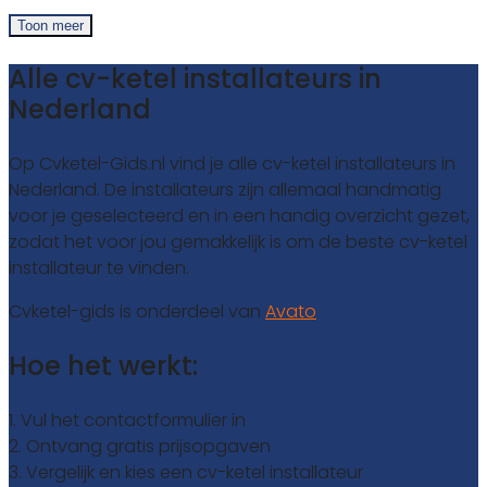
Toon meer
Alle cv-ketel installateurs in
Nederland
Op Cvketel-Gids.nl vind je alle cv-ketel installateurs in
Nederland. De installateurs zijn allemaal handmatig
voor je geselecteerd en in een handig overzicht gezet,
zodat het voor jou gemakkelijk is om de beste cv-ketel
installateur te vinden.
Cvketel-gids is onderdeel van
Avato
Hoe het werkt:
1. Vul het contactformulier in
2. Ontvang gratis prijsopgaven
3. Vergelijk en kies een cv-ketel installateur