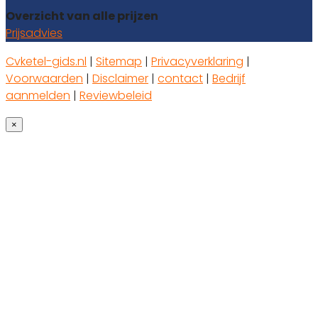
Overzicht van alle prijzen
Prijsadvies
Cvketel-gids.nl
|
Sitemap
|
Privacyverklaring
|
Voorwaarden
|
Disclaimer
|
contact
|
Bedrijf
aanmelden
|
Reviewbeleid
×