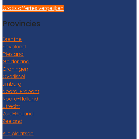
Gratis offertes vergelijken
Provincies
Drenthe
Flevoland
Friesland
Gelderland
Groningen
Overijssel
Limburg
Noord-Brabant
Noord-Holland
Utrecht
Zuid-Holland
Zeeland
Alle plaatsen