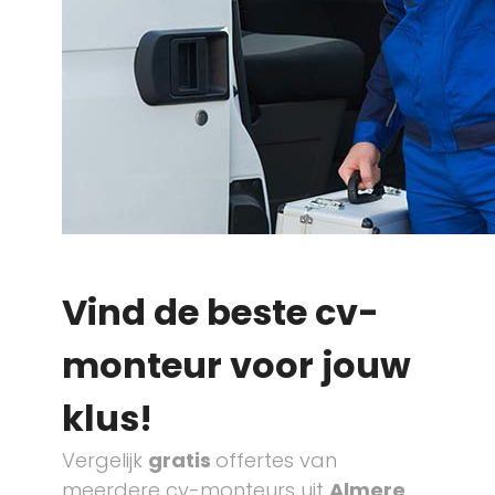
Vind de beste cv-
monteur voor jouw
klus!
Vergelijk
gratis
offertes van
meerdere cv-monteurs uit
Almere