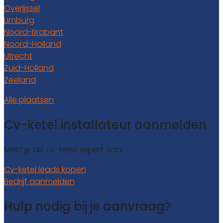
Overijssel
Limburg
Noord-Brabant
Noord-Holland
Utrecht
Zuid-Holland
Zeeland
Alle plaatsen
Cv-ketel installateur aanmelden
Meld je als cv-ketel expert aan.
Cv-ketel leads kopen
Bedrijf aanmelden
Hulp nodig bij je aanvraag?