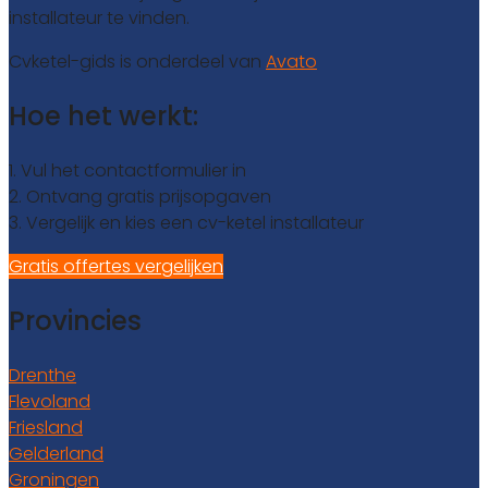
installateur te vinden.
Cvketel-gids is onderdeel van
Avato
Hoe het werkt:
1. Vul het contactformulier in
2. Ontvang gratis prijsopgaven
3. Vergelijk en kies een cv-ketel installateur
Gratis offertes vergelijken
Provincies
Drenthe
Flevoland
Friesland
Gelderland
Groningen