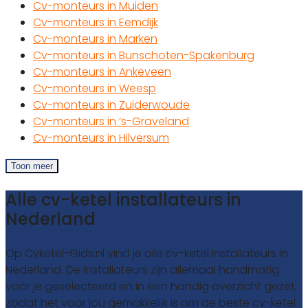
Cv-monteurs in Muiden
Cv-monteurs in Eemdijk
Cv-monteurs in Marken
Cv-monteurs in Bunschoten-Spakenburg
Cv-monteurs in Ankeveen
Cv-monteurs in Weesp
Cv-monteurs in Zuiderwoude
Cv-monteurs in ‘s-Graveland
Cv-monteurs in Hilversum
Toon meer
Alle cv-ketel installateurs in
Nederland
Op Cvketel-Gids.nl vind je alle cv-ketel installateurs in
Nederland. De installateurs zijn allemaal handmatig
voor je geselecteerd en in een handig overzicht gezet,
zodat het voor jou gemakkelijk is om de beste cv-ketel