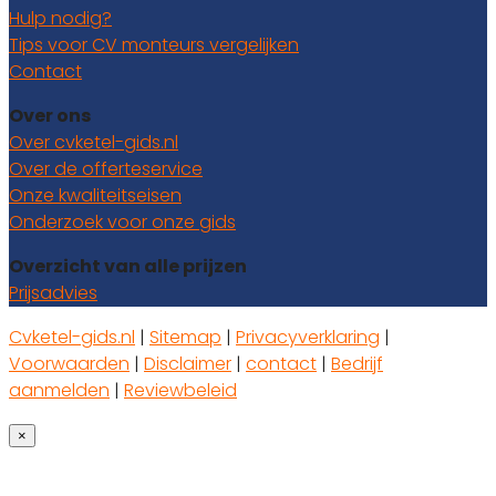
Hulp nodig?
Tips voor CV monteurs vergelijken
Contact
Over ons
Over cvketel-gids.nl
Over de offerteservice
Onze kwaliteitseisen
Onderzoek voor onze gids
Overzicht van alle prijzen
Prijsadvies
Cvketel-gids.nl
|
Sitemap
|
Privacyverklaring
|
Voorwaarden
|
Disclaimer
|
contact
|
Bedrijf
aanmelden
|
Reviewbeleid
×