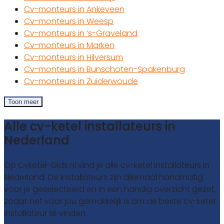
Cv-monteurs in Ankeveen
Cv-monteurs in Weesp
Cv-monteurs in ‘s-Graveland
Cv-monteurs in Marken
Cv-monteurs in Hilversum
Cv-monteurs in Bunschoten-Spakenburg
Cv-monteurs in Zuiderwoude
Toon meer
Alle cv-ketel installateurs in
Nederland
Op Cvketel-Gids.nl vind je alle cv-ketel installateurs in
Nederland. De installateurs zijn allemaal handmatig
voor je geselecteerd en in een handig overzicht gezet,
zodat het voor jou gemakkelijk is om de beste cv-ketel
installateur te vinden.