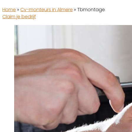
Home
»
Cv-monteurs in Almere
»
Tbmontage
Claim je bedrijf