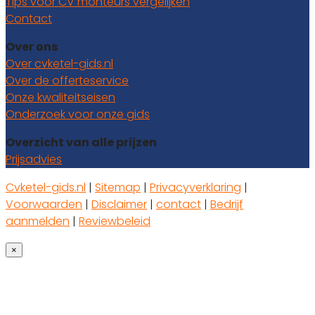
Tips voor CV monteurs vergelijken
Contact
Over ons
Over cvketel-gids.nl
Over de offerteservice
Onze kwaliteitseisen
Onderzoek voor onze gids
Overzicht van alle prijzen
Prijsadvies
Cvketel-gids.nl
|
Sitemap
|
Privacyverklaring
|
Voorwaarden
|
Disclaimer
|
contact
|
Bedrijf
aanmelden
|
Reviewbeleid
×