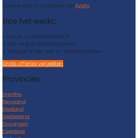
Cvketel-gids is onderdeel van
Avato
Hoe het werkt:
1. Vul het contactformulier in
2. Ontvang gratis prijsopgaven
3. Vergelijk en kies een cv-ketel installateur
Gratis offertes vergelijken
Provincies
Drenthe
Flevoland
Friesland
Gelderland
Groningen
Overijssel