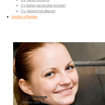
Cv ketel reparatie kosten
Cv-ketel installeren
Gratis offertes
Tbmontage
Melica 294, 1325WZ Almere