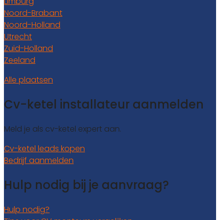
Limburg
Noord-Brabant
Noord-Holland
Utrecht
Zuid-Holland
Zeeland
Alle plaatsen
Cv-ketel installateur aanmelden
Meld je als cv-ketel expert aan.
Cv-ketel leads kopen
Bedrijf aanmelden
Hulp nodig bij je aanvraag?
Hulp nodig?