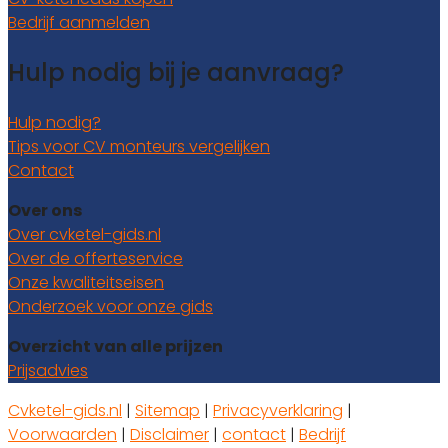
Bedrijf aanmelden
Hulp nodig bij je aanvraag?
Hulp nodig?
Tips voor CV monteurs vergelijken
Contact
Over ons
Over cvketel-gids.nl
Over de offerteservice
Onze kwaliteitseisen
Onderzoek voor onze gids
Overzicht van alle prijzen
Prijsadvies
Cvketel-gids.nl
|
Sitemap
|
Privacyverklaring
|
Voorwaarden
|
Disclaimer
|
contact
|
Bedrijf