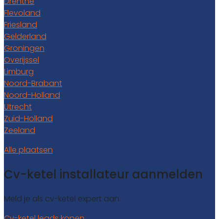
Drenthe
Flevoland
Friesland
Gelderland
Groningen
Overijssel
Limburg
Noord-Brabant
Noord-Holland
Utrecht
Zuid-Holland
Zeeland
Alle plaatsen
Cv-ketel installateur aanmelden
Meld je als cv-ketel expert aan.
Cv-ketel leads kopen