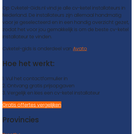
Op Cvketel-Gids.nl vind je alle cv-ketel installateurs in
Nederland. De installateurs zijn allemaal handmatig
voor je geselecteerd en in een handig overzicht gezet,
zodat het voor jou gemakkelijk is om de beste cv-ketel
installateur te vinden.
Cvketel-gids is onderdeel van
Avato
Hoe het werkt:
1. Vul het contactformulier in
2. Ontvang gratis prijsopgaven
3. Vergelijk en kies een cv-ketel installateur
Gratis offertes vergelijken
Provincies