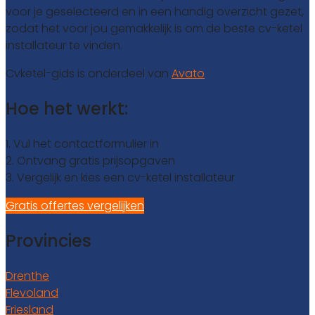
voor je geselecteerd en in een handig overzicht gezet,
zodat het voor jou gemakkelijk is om de beste cv-ketel
installateur te vinden.
Cvketel-gids is onderdeel van
Avato
Hoe het werkt:
1. Vul het contactformulier in
2. Ontvang gratis prijsopgaven
3. Vergelijk en kies een cv-ketel installateur
Gratis offertes vergelijken
Provincies
Drenthe
Flevoland
Friesland