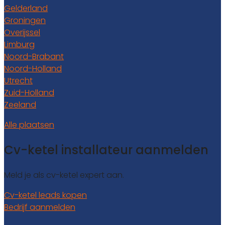
Gelderland
Groningen
Overijssel
Limburg
Noord-Brabant
Noord-Holland
Utrecht
Zuid-Holland
Zeeland
Alle plaatsen
Cv-ketel installateur aanmelden
Meld je als cv-ketel expert aan.
Cv-ketel leads kopen
Bedrijf aanmelden