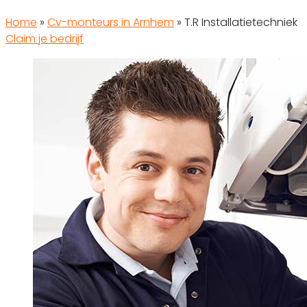
Home
»
Cv-monteurs in Arnhem
»
T.R Installatietechniek
Claim je bedrijf