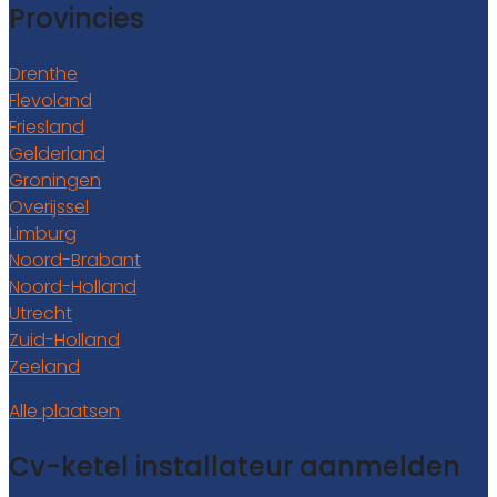
Provincies
Drenthe
Flevoland
Friesland
Gelderland
Groningen
Overijssel
Limburg
Noord-Brabant
Noord-Holland
Utrecht
Zuid-Holland
Zeeland
Alle plaatsen
Cv-ketel installateur aanmelden