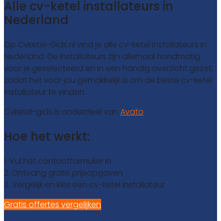
Alle cv-ketel installateurs in
Nederland
Op Cvketel-Gids.nl vind je alle cv-ketel installateurs in
Nederland. De installateurs zijn allemaal handmatig
voor je geselecteerd en in een handig overzicht gezet,
zodat het voor jou gemakkelijk is om de beste cv-ketel
installateur te vinden.
Cvketel-gids is onderdeel van
Avato
Hoe het werkt:
1. Vul het contactformulier in
2. Ontvang gratis prijsopgaven
3. Vergelijk en kies een cv-ketel installateur
Gratis offertes vergelijken