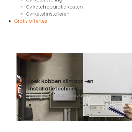
Cv ketel reparatie kosten
Cv-ketel installeren
Gratis offertes
Loek Robben Klimaat -en
Installatietechniek
Weerestein 7, 3621XR Breukelen