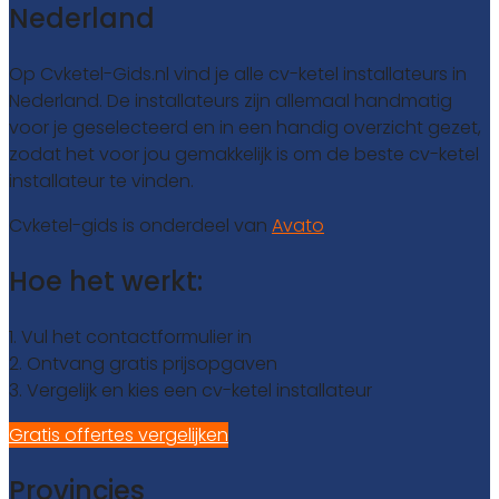
Nederland
Op Cvketel-Gids.nl vind je alle cv-ketel installateurs in
Nederland. De installateurs zijn allemaal handmatig
voor je geselecteerd en in een handig overzicht gezet,
zodat het voor jou gemakkelijk is om de beste cv-ketel
installateur te vinden.
Cvketel-gids is onderdeel van
Avato
Hoe het werkt:
1. Vul het contactformulier in
2. Ontvang gratis prijsopgaven
3. Vergelijk en kies een cv-ketel installateur
Gratis offertes vergelijken
Provincies