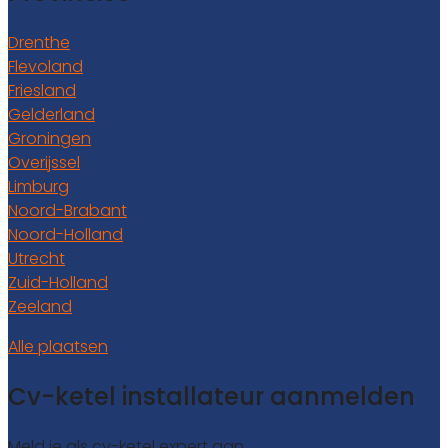
Drenthe
Flevoland
Friesland
Gelderland
Groningen
Overijssel
Limburg
Noord-Brabant
Noord-Holland
Utrecht
Zuid-Holland
Zeeland
Alle plaatsen
Cv-ketel installateur aanmelden
Meld je als cv-ketel expert aan.