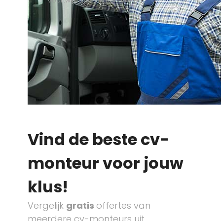
Voortwijk 5, 3621HR Breukelen
Vind de beste cv-
monteur voor jouw
klus!
Vergelijk
gratis
offertes van
meerdere cv-monteurs uit