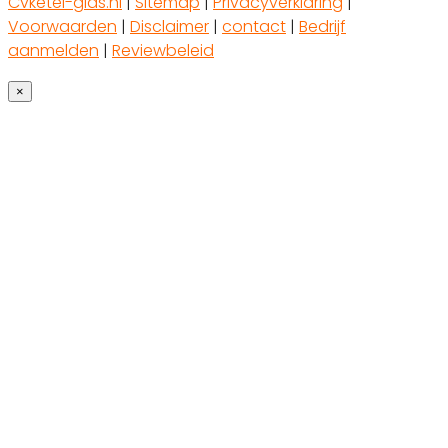
Cvketel-gids.nl
|
Sitemap
|
Privacyverklaring
|
Voorwaarden
|
Disclaimer
|
contact
|
Bedrijf
aanmelden
|
Reviewbeleid
×