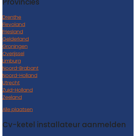
Provincies
Drenthe
Flevoland
Friesland
Gelderland
Groningen
Overijssel
Limburg
Noord-Brabant
Noord-Holland
Utrecht
Zuid-Holland
Zeeland
Alle plaatsen
Cv-ketel installateur aanmelden