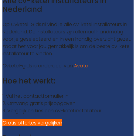
Alle cv-ketel installateurs in
Nederland
Op Cvketel-Gids.nl vind je alle cv-ketel installateurs in
Nederland. De installateurs zijn allemaal handmatig
voor je geselecteerd en in een handig overzicht gezet,
zodat het voor jou gemakkelijk is om de beste cv-ketel
installateur te vinden.
Cvketel-gids is onderdeel van
Avato
Hoe het werkt:
1. Vul het contactformulier in
2. Ontvang gratis prijsopgaven
3. Vergelijk en kies een cv-ketel installateur
Gratis offertes vergelijken