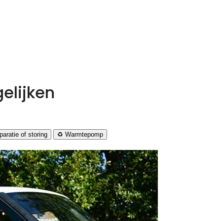
elijken
aratie of storing
♻️ Warmtepomp