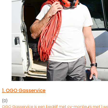
1.
OGO Gasservice
(0)
OGO Gasservice is een bedrijf met cv-monteurs met 1 werk