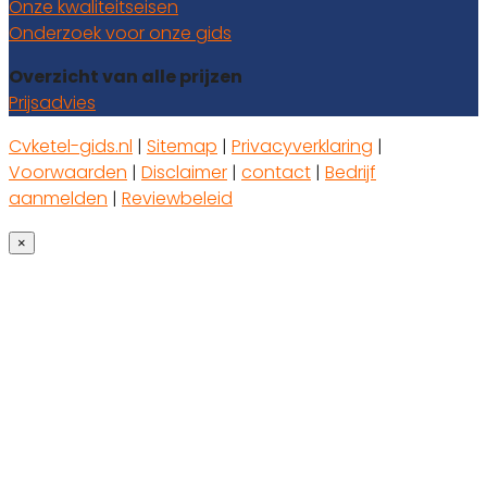
Onze kwaliteitseisen
Onderzoek voor onze gids
Overzicht van alle prijzen
Prijsadvies
Cvketel-gids.nl
|
Sitemap
|
Privacyverklaring
|
Voorwaarden
|
Disclaimer
|
contact
|
Bedrijf
aanmelden
|
Reviewbeleid
×