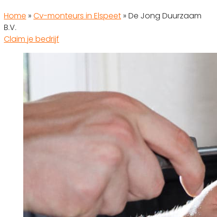
Home
»
Cv-monteurs in Elspeet
»
De Jong Duurzaam
B.V.
Claim je bedrijf