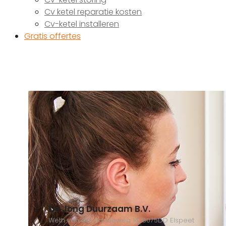
Cv ketel reparatie kosten
Cv-ketel installeren
Gratis offertes
De Jong Duurzaam B.V.
Weth van der Zandeweg 14, 8075DD Elspeet