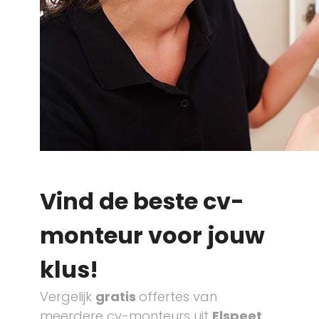
Vind de beste cv-
monteur voor jouw
klus!
Vergelijk
gratis
offertes van
meerdere cv-monteurs uit
Elspeet