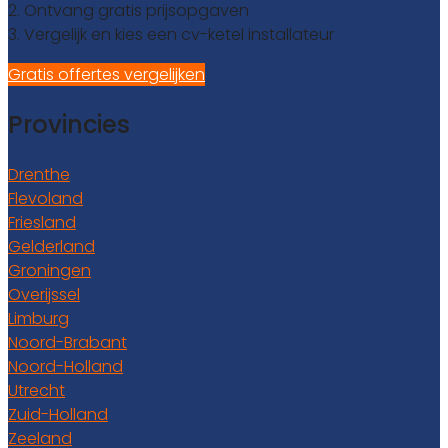
2. Ontvang gratis prijsopgaven
3. Vergelijk en kies een cv-ketel installateur
Gratis offertes vergelijken
Provincies
Drenthe
Flevoland
Friesland
Gelderland
Groningen
Overijssel
Limburg
Noord-Brabant
Noord-Holland
Utrecht
Zuid-Holland
Zeeland