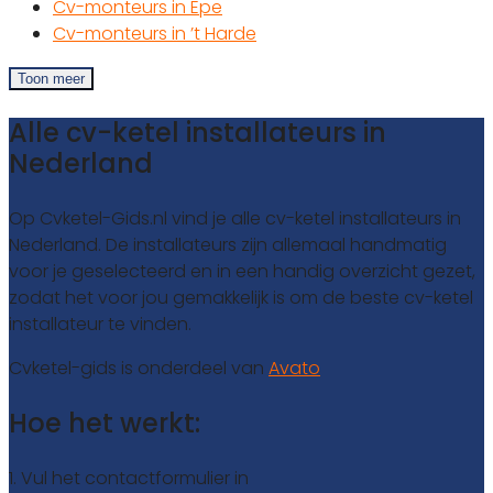
Cv-monteurs in Epe
Cv-monteurs in ’t Harde
Toon meer
Alle cv-ketel installateurs in
Nederland
Op Cvketel-Gids.nl vind je alle cv-ketel installateurs in
Nederland. De installateurs zijn allemaal handmatig
voor je geselecteerd en in een handig overzicht gezet,
zodat het voor jou gemakkelijk is om de beste cv-ketel
installateur te vinden.
Cvketel-gids is onderdeel van
Avato
Hoe het werkt:
1. Vul het contactformulier in