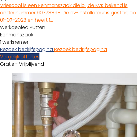
Vriescool is een Eenmanszaak die bij de KvK bekend is
onder nummer 90778898. De cv-installateur is gestart op
01-07-2023 en heeft 1…
Werkgebied Putten
Eenmanszaak
1 werknemer
Bezoek bedrijfspagina
Bezoek bedrijfspagina
Vergelijk offertes
Gratis - Vrijblijvend