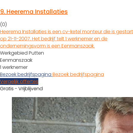
9.
Heerema Installaties
(0)
Heerema Installaties is een cv-ketel monteur die is gestart
op 21-11-2007. Het bedrijf telt 1 werknemer en de
ondernemingsvorm is een Eenmanszaak.
Werkgebied Putten
Eenmanszaak
1 werknemer
Bezoek bedrijfspagina
Bezoek bedrijfspagina
Vergelijk offertes
Gratis - Vrijblijvend