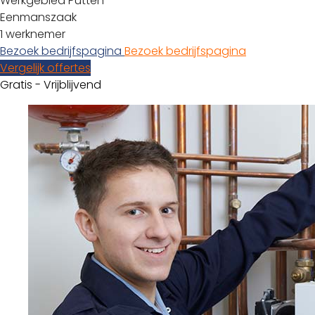
Werkgebied Putten
Eenmanszaak
1 werknemer
Bezoek bedrijfspagina
Bezoek bedrijfspagina
Vergelijk offertes
Gratis - Vrijblijvend