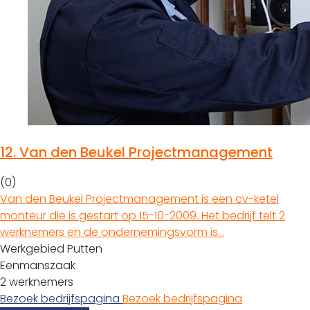
12.
Van den Beukel Projectmanagement
(0)
Van den Beukel Projectmanagement is een cv-ketel
monteur die is gestart op 15-10-2009. Het bedrijf telt 2
werknemers en de ondernemingsvorm is…
Werkgebied Putten
Eenmanszaak
2 werknemers
Bezoek bedrijfspagina
Bezoek bedrijfspagina