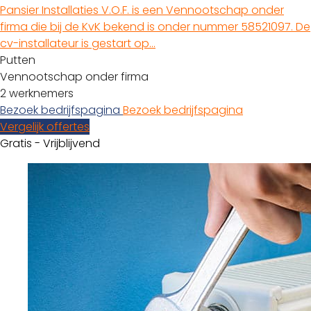
Pansier Installaties V.O.F. is een Vennootschap onder
firma die bij de KvK bekend is onder nummer 58521097. De
cv-installateur is gestart op…
Putten
Vennootschap onder firma
2 werknemers
Bezoek bedrijfspagina
Bezoek bedrijfspagina
Vergelijk offertes
Gratis - Vrijblijvend