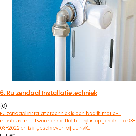
6.
Ruizendaal Installatietechniek
(0)
Ruizendaal Installatietechniek is een bedrijf met cv-
monteurs met 1 werknemer. Het bedrijf is opgericht op 03-
03-2022 en is ingeschreven bij de KvK…
Putten