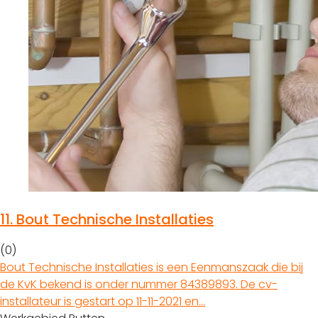
11.
Bout Technische Installaties
(0)
Bout Technische Installaties is een Eenmanszaak die bij
de KvK bekend is onder nummer 84389893. De cv-
installateur is gestart op 11-11-2021 en…