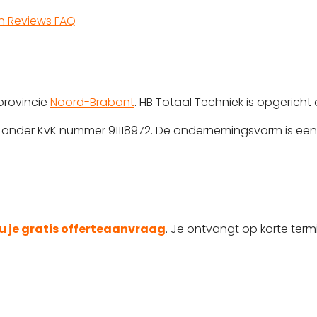
en
Reviews
FAQ
provincie
Noord-Brabant
. HB Totaal Techniek is opgericht
rd onder KvK nummer 91118972. De ondernemingsvorm is een
u je gratis offerteaanvraag
. Je ontvangt op korte termi