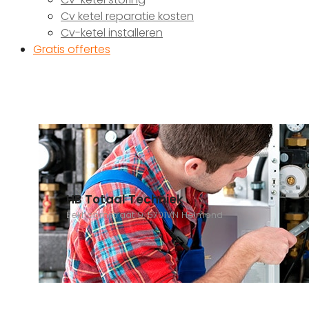
Cv ketel reparatie kosten
Cv-ketel installeren
Gratis offertes
HB Totaal Techniek
Eekhoornstraat 9, 5701VN Helmond