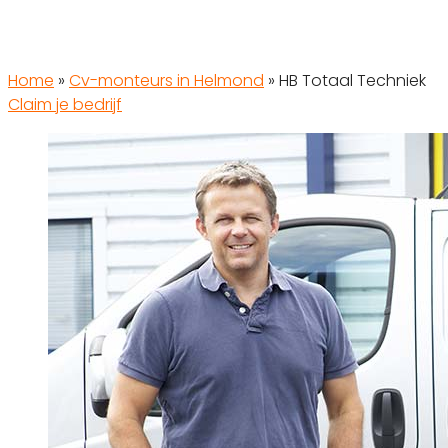
Home
»
Cv-monteurs in Helmond
»
HB Totaal Techniek
Claim je bedrijf