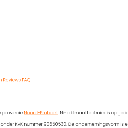
en
Reviews
FAQ
e provincie
Noord-Brabant
. NiHo klimaattechniek is opgeri
erd onder KvK nummer 90650530. De ondernemingsvorm is e