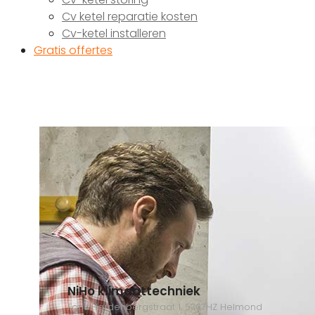
Cv ketel reparatie kosten
Cv-ketel installeren
Gratis offertes
NiHo klimaattechniek
Fons Hardenbergstraat 1, 5707HZ Helmond