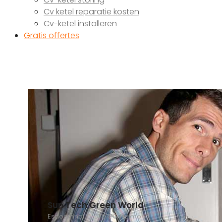
Cv ketel reparatie kosten
Cv-ketel installeren
Gratis offertes
Sun Tech Green World
Esdoornhof 6, 5707PG Helmond