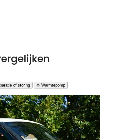
ergelijken
aratie of storing
♻️ Warmtepomp