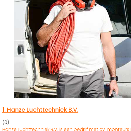
1.
Hanze Luchttechniek B.V.
(0)
Hanze Luchttechniek B.V. is een bedrijf met cv-monteurs 