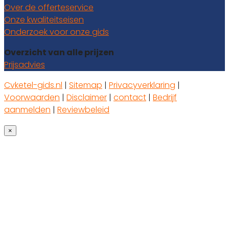
Over de offerteservice
Onze kwaliteitseisen
Onderzoek voor onze gids
Overzicht van alle prijzen
Prijsadvies
Cvketel-gids.nl
|
Sitemap
|
Privacyverklaring
|
Voorwaarden
|
Disclaimer
|
contact
|
Bedrijf
aanmelden
|
Reviewbeleid
×