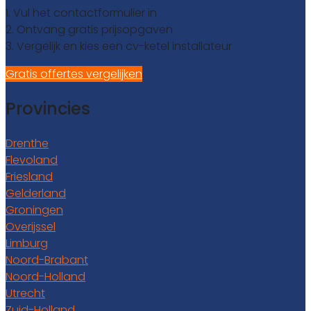
1. Vul het contactformulier in
2. Ontvang gratis prijsopgaven
3. Vergelijk en kies een cv-ketel installateur
Gratis offertes vergelijken
Provincies
Drenthe
Flevoland
Friesland
Gelderland
Groningen
Overijssel
Limburg
Noord-Brabant
Noord-Holland
Utrecht
Zuid-Holland