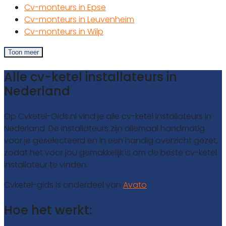
Cv-monteurs in Epse
Cv-monteurs in Leuvenheim
Cv-monteurs in Wilp
Toon meer
Alle cv-ketel installateurs in
Nederland
Op Cvketel-Gids.nl vind je alle cv-ketel installateurs in
Nederland. De installateurs zijn allemaal handmatig
voor je geselecteerd en in een handig overzicht gezet,
zodat het voor jou gemakkelijk is om de beste cv-ketel
installateur te vinden.
Cvketel-gids is onderdeel van
Avato
Hoe het werkt: