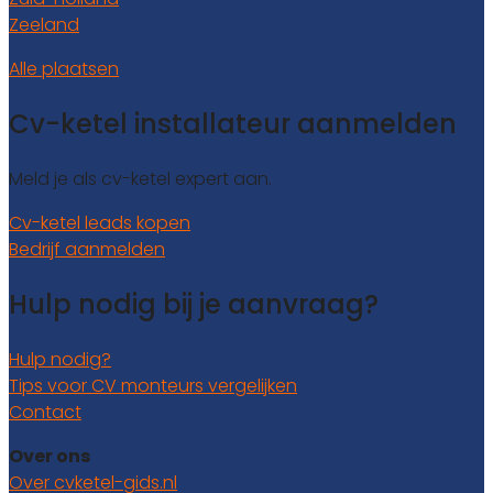
Zeeland
Alle plaatsen
Cv-ketel installateur aanmelden
Meld je als cv-ketel expert aan.
Cv-ketel leads kopen
Bedrijf aanmelden
Hulp nodig bij je aanvraag?
Hulp nodig?
Tips voor CV monteurs vergelijken
Contact
Over ons
Over cvketel-gids.nl