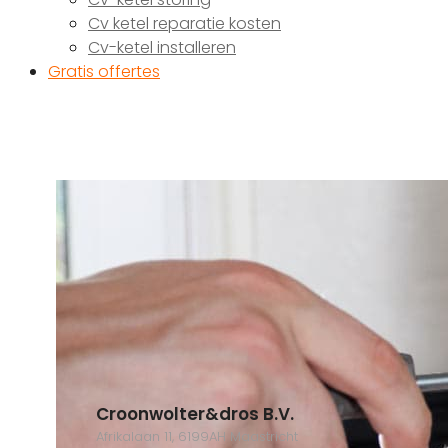
Cv ketel reparatie kosten
Cv-ketel installeren
Gratis offertes
Croonwolter&dros B.V.
Afrikalaan 11, 6199AH Maastricht