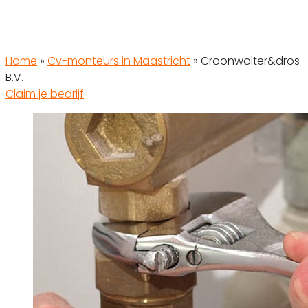
Home
»
Cv-monteurs in Maastricht
»
Croonwolter&dros
B.V.
Claim je bedrijf