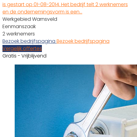
is gestart op 01-08-2014. Het bedrijf telt 2 werknemers
en de ondernemingsvorm is een…
Werkgebied Warnsveld
Eenmanszaak
2 werknemers
Bezoek bedrijfspagina
Bezoek bedrijfspagina
Vergelijk offertes
Gratis - Vrijblijvend