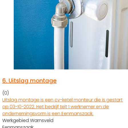
6.
Uitslag montage
(0)
Uitslag montage is een cv-ketel monteur die is gestart
op 03-10-2022. Het bedrijf telt 1 werknemer en de
ondernemingsvorm is een Eenmanszaak.
Werkgebied Warnsveld
Eenmanszaak