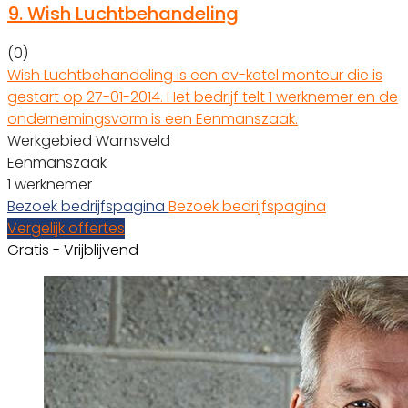
9.
Wish Luchtbehandeling
(0)
Wish Luchtbehandeling is een cv-ketel monteur die is
gestart op 27-01-2014. Het bedrijf telt 1 werknemer en de
ondernemingsvorm is een Eenmanszaak.
Werkgebied Warnsveld
Eenmanszaak
1 werknemer
Bezoek bedrijfspagina
Bezoek bedrijfspagina
Vergelijk offertes
Gratis - Vrijblijvend