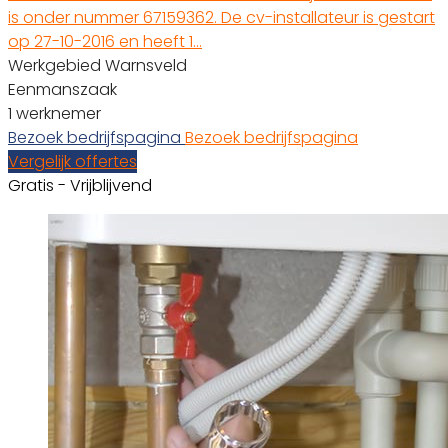
is onder nummer 67159362. De cv-installateur is gestart
op 27-10-2016 en heeft 1…
Werkgebied Warnsveld
Eenmanszaak
1 werknemer
Bezoek bedrijfspagina
Bezoek bedrijfspagina
Vergelijk offertes
Gratis - Vrijblijvend