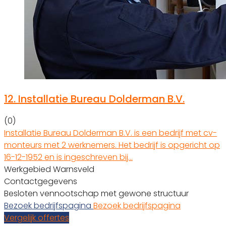
12.
Installatie Bureau Dolderman B.V.
(0)
Installatie Bureau Dolderman B.V. is een bedrijf met cv-
monteurs met 2 werknemers. Het bedrijf is opgericht op
16-12-1952 en is ingeschreven bij…
Werkgebied Warnsveld
Contactgegevens
Besloten vennootschap met gewone structuur
Bezoek bedrijfspagina
Bezoek bedrijfspagina
Vergelijk offertes