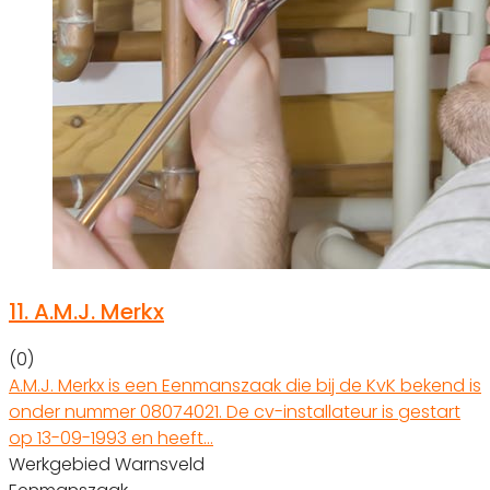
11.
A.M.J. Merkx
(0)
A.M.J. Merkx is een Eenmanszaak die bij de KvK bekend is
onder nummer 08074021. De cv-installateur is gestart
op 13-09-1993 en heeft…
Werkgebied Warnsveld