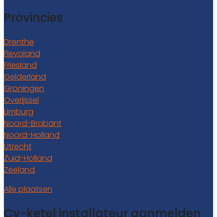
Provincies
Drenthe
Flevoland
Friesland
Gelderland
Groningen
Overijssel
Limburg
Noord-Brabant
Noord-Holland
Utrecht
Zuid-Holland
Zeeland
Alle plaatsen
Cv-ketel installateur aanmelden