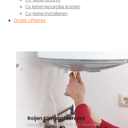
Cv ketel reparatie kosten
Cv-ketel installeren
Gratis offertes
Roijen Klimaattechniek
Eikelenbosserdijk 16, 5962NV Melderslo