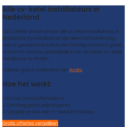
Alle cv-ketel installateurs in
Nederland
Op Cvketel-Gids.nl vind je alle cv-ketel installateurs in
Nederland. De installateurs zijn allemaal handmatig
voor je geselecteerd en in een handig overzicht gezet,
zodat het voor jou gemakkelijk is om de beste cv-ketel
installateur te vinden.
Cvketel-gids is onderdeel van
Avato
Hoe het werkt:
1. Vul het contactformulier in
2. Ontvang gratis prijsopgaven
3. Vergelijk en kies een cv-ketel installateur
Gratis offertes vergelijken