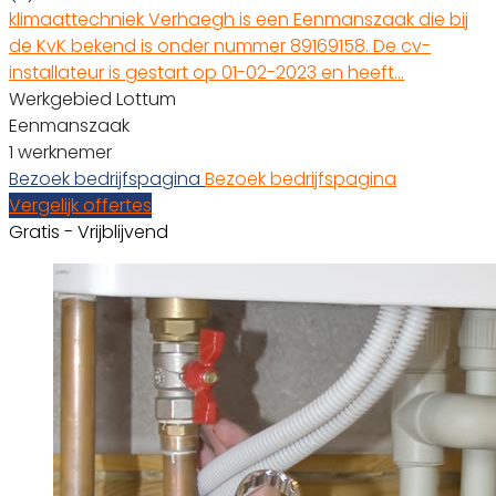
klimaattechniek Verhaegh is een Eenmanszaak die bij
de KvK bekend is onder nummer 89169158. De cv-
installateur is gestart op 01-02-2023 en heeft…
Werkgebied Lottum
Eenmanszaak
1 werknemer
Bezoek bedrijfspagina
Bezoek bedrijfspagina
Vergelijk offertes
Gratis - Vrijblijvend