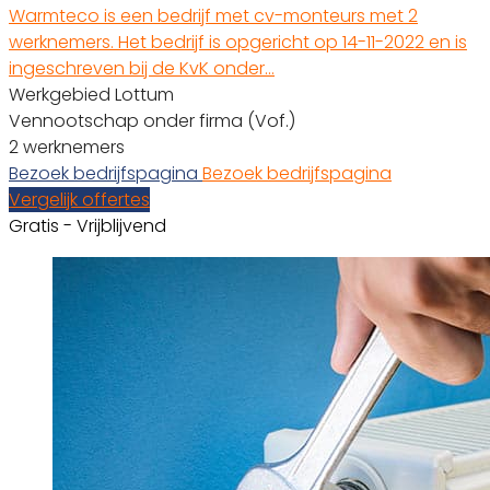
Warmteco is een bedrijf met cv-monteurs met 2
werknemers. Het bedrijf is opgericht op 14-11-2022 en is
ingeschreven bij de KvK onder…
Werkgebied Lottum
Vennootschap onder firma (Vof.)
2 werknemers
Bezoek bedrijfspagina
Bezoek bedrijfspagina
Vergelijk offertes
Gratis - Vrijblijvend