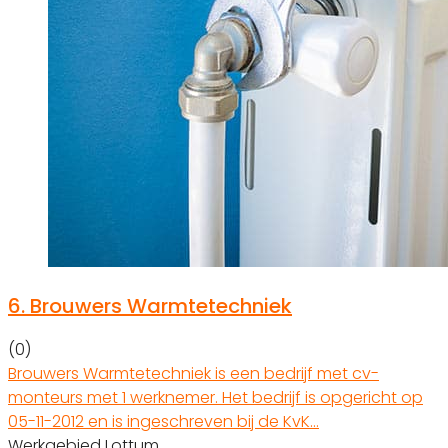
6.
Brouwers Warmtetechniek
(0)
Brouwers Warmtetechniek is een bedrijf met cv-
monteurs met 1 werknemer. Het bedrijf is opgericht op
05-11-2012 en is ingeschreven bij de KvK…
Werkgebied Lottum