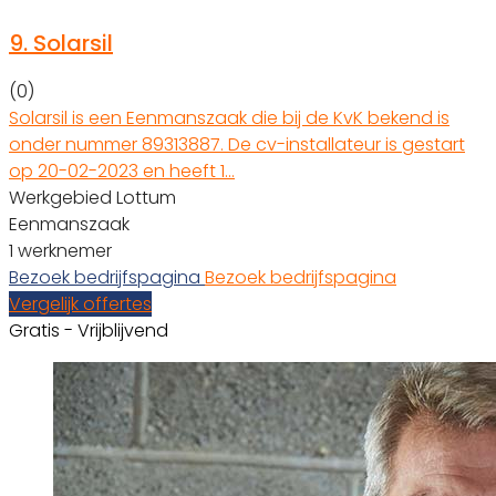
9.
Solarsil
(0)
Solarsil is een Eenmanszaak die bij de KvK bekend is
onder nummer 89313887. De cv-installateur is gestart
op 20-02-2023 en heeft 1…
Werkgebied Lottum
Eenmanszaak
1 werknemer
Bezoek bedrijfspagina
Bezoek bedrijfspagina
Vergelijk offertes
Gratis - Vrijblijvend