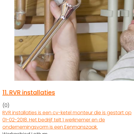
11.
RVR installaties
(0)
RVR installaties is een cv-ketel monteur die is gestart op
01-02-2018. Het bedrijf telt 1 werknemer en de
ondernemingsvorm is een Eenmanszaak.