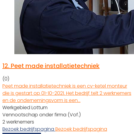
12.
Peet made installatietechniek
(0)
Peet made installatietechniek is een cv-ketel monteur
die is gestart op 01-10-2021. Het bedrijf telt 2 werknemers
en de ondernemingsvorm is een…
Werkgebied Lottum
Vennootschap onder firma (Vof.)
2 werknemers
Bezoek bedrijfspagina
Bezoek bedrijfspagina