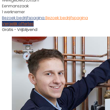
Werkgebied Lottum
Eenmanszaak
1 werknemer
Bezoek bedrijfspagina
Bezoek bedrijfspagina
Vergelijk offertes
Gratis - Vrijblijvend