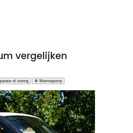
m vergelijken
aratie of storing
♻️ Warmtepomp