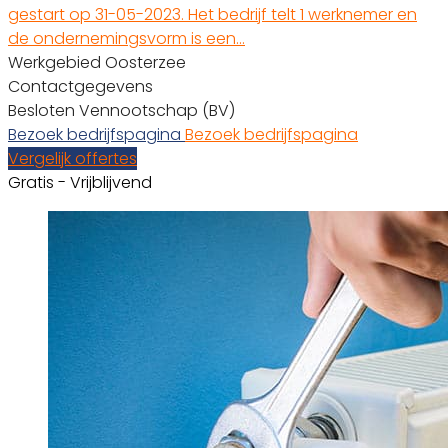
gestart op 31-05-2023. Het bedrijf telt 1 werknemer en
de ondernemingsvorm is een…
Werkgebied Oosterzee
Contactgegevens
Besloten Vennootschap (BV)
Bezoek bedrijfspagina
Bezoek bedrijfspagina
Vergelijk offertes
Gratis - Vrijblijvend