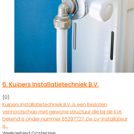
6.
Kuipers Installatietechniek B.V.
(0)
Kuipers Installatietechniek B.V. is een Besloten
vennootschap met gewone structuur die bij de KvK
bekend is onder nummer 55397727. De cv-installateur
is…
Werkgebied Oosterzee