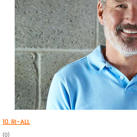
10.
RI-ALL
(0)