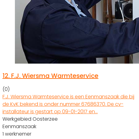
12.
F.J. Wiersma Warmteservice
(0)
F.J. Wiersma Warmteservice is een Eenmanszaak die bij
de KvK bekend is onder nummer 67686370. De cv-
installateur is gestart op 09-01-2017 en…
Werkgebied Oosterzee
Eenmanszaak
1 werknemer