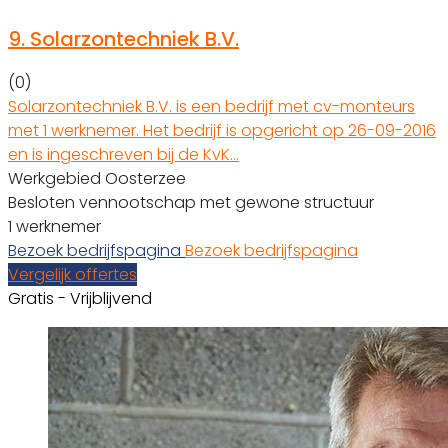
9.
Solarzontechniek B.V.
(0)
Solarzontechniek B.V. is een bedrijf met cv-monteurs
met 1 werknemer. Het bedrijf is opgericht op 26-09-2016
en is ingeschreven bij de KvK…
Werkgebied Oosterzee
Besloten vennootschap met gewone structuur
1 werknemer
Bezoek bedrijfspagina
Bezoek bedrijfspagina
Vergelijk offertes
Gratis - Vrijblijvend