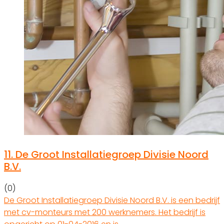
11.
De Groot Installatiegroep Divisie Noord
B.V.
(0)
De Groot Installatiegroep Divisie Noord B.V. is een bedrijf
met cv-monteurs met 200 werknemers. Het bedrijf is