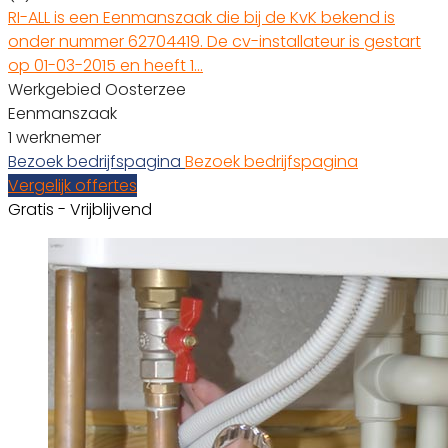
RI-ALL is een Eenmanszaak die bij de KvK bekend is
onder nummer 62704419. De cv-installateur is gestart
op 01-03-2015 en heeft 1…
Werkgebied Oosterzee
Eenmanszaak
1 werknemer
Bezoek bedrijfspagina
Bezoek bedrijfspagina
Vergelijk offertes
Gratis - Vrijblijvend