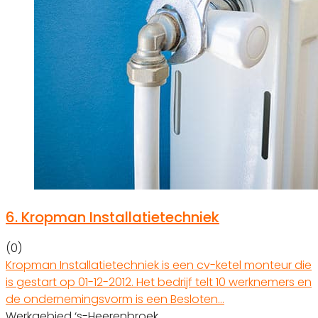
6.
Kropman Installatietechniek
(0)
Kropman Installatietechniek is een cv-ketel monteur die
is gestart op 01-12-2012. Het bedrijf telt 10 werknemers en
de ondernemingsvorm is een Besloten…
Werkgebied ‘s-Heerenbroek