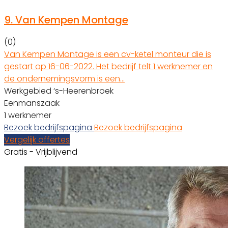
9.
Van Kempen Montage
(0)
Van Kempen Montage is een cv-ketel monteur die is
gestart op 16-06-2022. Het bedrijf telt 1 werknemer en
de ondernemingsvorm is een…
Werkgebied ‘s-Heerenbroek
Eenmanszaak
1 werknemer
Bezoek bedrijfspagina
Bezoek bedrijfspagina
Vergelijk offertes
Gratis - Vrijblijvend