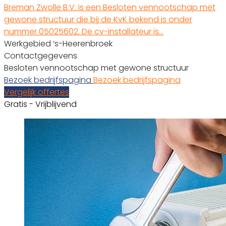
Breman Zwolle B.V. is een Besloten vennootschap met
gewone structuur die bij de KvK bekend is onder
nummer 05025602. De cv-installateur is…
Werkgebied ‘s-Heerenbroek
Contactgegevens
Besloten vennootschap met gewone structuur
Bezoek bedrijfspagina
Bezoek bedrijfspagina
Vergelijk offertes
Gratis - Vrijblijvend