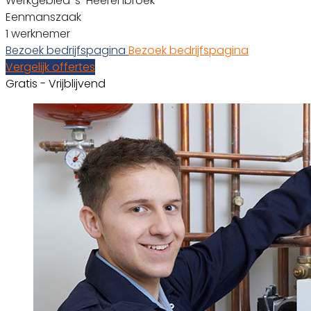
Werkgebied ‘s-Heerenbroek
Eenmanszaak
1 werknemer
Bezoek bedrijfspagina
Bezoek bedrijfspagina
Vergelijk offertes
Gratis - Vrijblijvend