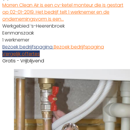
Morren Clean Air is een cv-ketel monteur die is gestart
op 02-01-2019. Het bedrijf telt 1 werknemer en de
ondernemingsvorm is een…
Werkgebied ‘s-Heerenbroek
Eenmanszaak
1 werknemer
Bezoek bedrijfspagina
Bezoek bedrijfspagina
Vergelijk offertes
Gratis - Vrijblijvend