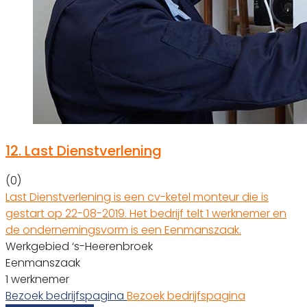
12.
Last Dienstverlening
(0)
Last Dienstverlening is een cv-ketel monteur die is
gestart op 22-08-2019. Het bedrijf telt 1 werknemer en
de ondernemingsvorm is een Eenmanszaak.
Werkgebied ‘s-Heerenbroek
Eenmanszaak
1 werknemer
Bezoek bedrijfspagina
Bezoek bedrijfspagina