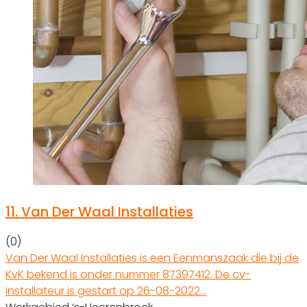
11.
Van Der Waal Installaties
(0)
Van Der Waal Installaties is een Eenmanszaak die bij de
KvK bekend is onder nummer 87397412. De cv-
installateur is gestart op 26-08-2022…