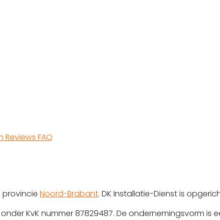
en
Reviews
FAQ
 provincie
Noord-Brabant
. DK Installatie-Dienst is opgeri
rd onder KvK nummer 87829487. De ondernemingsvorm is e