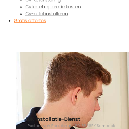
Cv ketel reparatie kosten
Cv-ketel installeren
Gratis offertes
DK Installatie-Dienst
Pastoor van Berkelstraat 80, 5836BK Sambeek