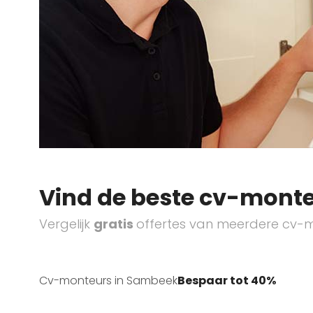
Vind de beste cv-monte
Vergelijk
gratis
offertes van meerdere cv-m
Cv-monteurs in Sambeek
Bespaar tot 40%