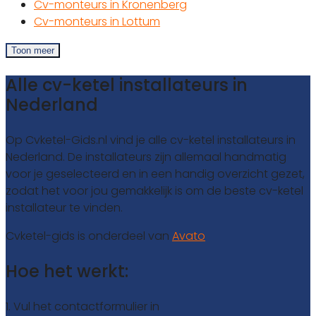
Cv-monteurs in Kronenberg
Cv-monteurs in Lottum
Toon meer
Alle cv-ketel installateurs in
Nederland
Op Cvketel-Gids.nl vind je alle cv-ketel installateurs in
Nederland. De installateurs zijn allemaal handmatig
voor je geselecteerd en in een handig overzicht gezet,
zodat het voor jou gemakkelijk is om de beste cv-ketel
installateur te vinden.
Cvketel-gids is onderdeel van
Avato
Hoe het werkt:
1. Vul het contactformulier in