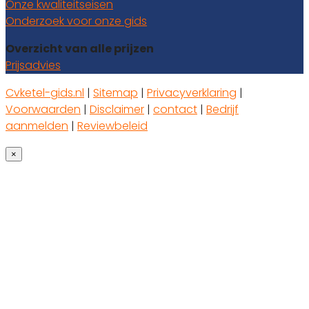
Onze kwaliteitseisen
Onderzoek voor onze gids
Overzicht van alle prijzen
Prijsadvies
Cvketel-gids.nl
|
Sitemap
|
Privacyverklaring
|
Voorwaarden
|
Disclaimer
|
contact
|
Bedrijf
aanmelden
|
Reviewbeleid
×