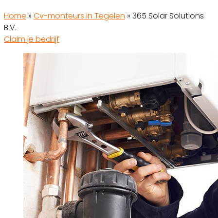
Home
»
Cv-monteurs in Tegelen
»
365 Solar Solutions
B.V.
Claim je bedrijf