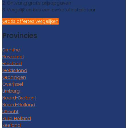
2. Ontvang gratis prijsopgaven
3. Vergelijk en kies een cv-ketel installateur
Gratis offertes vergelijken
Provincies
Drenthe
Flevoland
Friesland
Gelderland
Groningen
Overijssel
Limburg
Noord-Brabant
Noord-Holland
Utrecht
Zuid-Holland
Zeeland