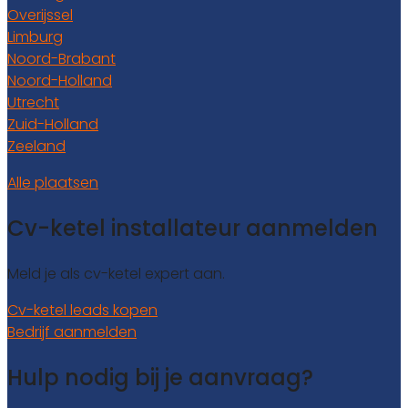
Overijssel
Limburg
Noord-Brabant
Noord-Holland
Utrecht
Zuid-Holland
Zeeland
Alle plaatsen
Cv-ketel installateur aanmelden
Meld je als cv-ketel expert aan.
Cv-ketel leads kopen
Bedrijf aanmelden
Hulp nodig bij je aanvraag?