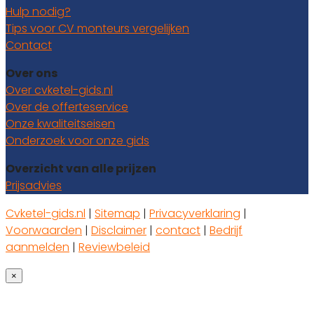
Hulp nodig?
Tips voor CV monteurs vergelijken
Contact
Over ons
Over cvketel-gids.nl
Over de offerteservice
Onze kwaliteitseisen
Onderzoek voor onze gids
Overzicht van alle prijzen
Prijsadvies
Cvketel-gids.nl
|
Sitemap
|
Privacyverklaring
|
Voorwaarden
|
Disclaimer
|
contact
|
Bedrijf
aanmelden
|
Reviewbeleid
×