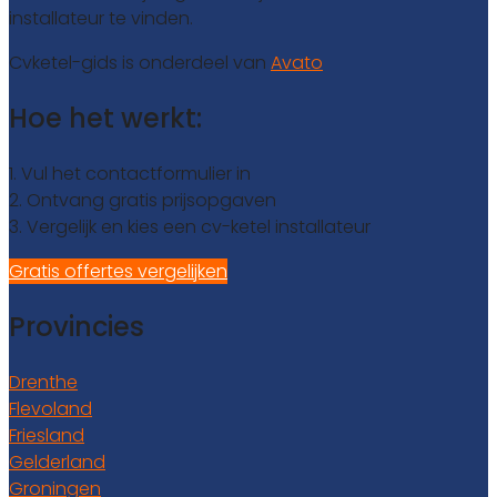
installateur te vinden.
Cvketel-gids is onderdeel van
Avato
Hoe het werkt:
1. Vul het contactformulier in
2. Ontvang gratis prijsopgaven
3. Vergelijk en kies een cv-ketel installateur
Gratis offertes vergelijken
Provincies
Drenthe
Flevoland
Friesland
Gelderland
Groningen