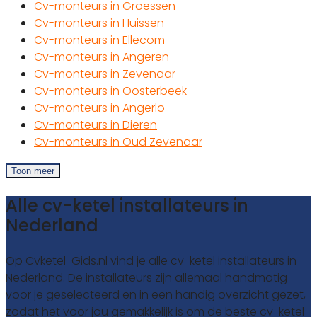
Cv-monteurs in Groessen
Cv-monteurs in Huissen
Cv-monteurs in Ellecom
Cv-monteurs in Angeren
Cv-monteurs in Zevenaar
Cv-monteurs in Oosterbeek
Cv-monteurs in Angerlo
Cv-monteurs in Dieren
Cv-monteurs in Oud Zevenaar
Toon meer
Alle cv-ketel installateurs in
Nederland
Op Cvketel-Gids.nl vind je alle cv-ketel installateurs in
Nederland. De installateurs zijn allemaal handmatig
voor je geselecteerd en in een handig overzicht gezet,
zodat het voor jou gemakkelijk is om de beste cv-ketel