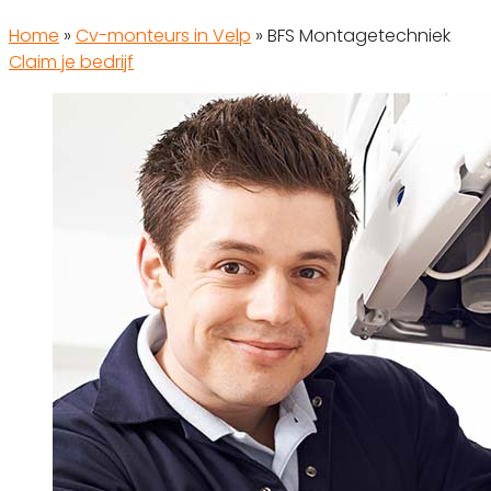
Home
»
Cv-monteurs in Velp
»
BFS Montagetechniek
Claim je bedrijf