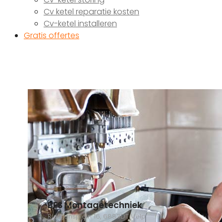
Cv ketel reparatie kosten
Cv-ketel installeren
Gratis offertes
BFS Montagetechniek
Rietgansplein 16, 6883DT Velp