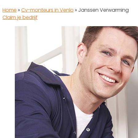
Home
»
Cv-monteurs in Venlo
»
Janssen Verwarming
Claim je bedrijf