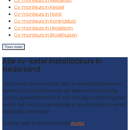
Cv-monteurs in Melderslo
Cv-monteurs in Kessel
Cv-monteurs in Horst
Cv-monteurs in Koningslust
Cv-monteurs in Hegelsom
Cv-monteurs in Broekhuizen
Toon meer
Alle cv-ketel installateurs in
Nederland
Op Cvketel-Gids.nl vind je alle cv-ketel installateurs in
Nederland. De installateurs zijn allemaal handmatig
voor je geselecteerd en in een handig overzicht gezet,
zodat het voor jou gemakkelijk is om de beste cv-ketel
installateur te vinden.
Cvketel-gids is onderdeel van
Avato