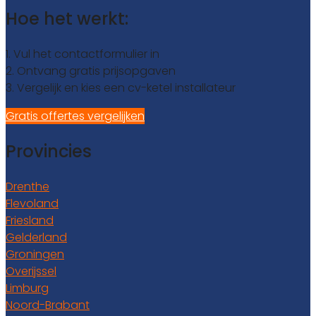
Hoe het werkt:
1. Vul het contactformulier in
2. Ontvang gratis prijsopgaven
3. Vergelijk en kies een cv-ketel installateur
Gratis offertes vergelijken
Provincies
Drenthe
Flevoland
Friesland
Gelderland
Groningen
Overijssel
Limburg
Noord-Brabant