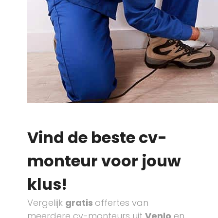
Vind de beste cv-
monteur voor jouw
klus!
Vergelijk
gratis
offertes van
meerdere cv-monteurs uit
Venlo
en