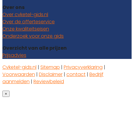
Over ons
Over cvketel-gids.nl
Over de offerteservice
Onze kwaliteitseisen
Onderzoek voor onze gids
Overzicht van alle prijzen
Prijsadvies
Cvketel-gids.nl
|
Sitemap
|
Privacyverklaring
|
Voorwaarden
|
Disclaimer
|
contact
|
Bedrijf
aanmelden
|
Reviewbeleid
×