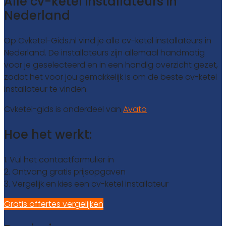
Alle cv-ketel installateurs in
Nederland
Op Cvketel-Gids.nl vind je alle cv-ketel installateurs in
Nederland. De installateurs zijn allemaal handmatig
voor je geselecteerd en in een handig overzicht gezet,
zodat het voor jou gemakkelijk is om de beste cv-ketel
installateur te vinden.
Cvketel-gids is onderdeel van
Avato
Hoe het werkt:
1. Vul het contactformulier in
2. Ontvang gratis prijsopgaven
3. Vergelijk en kies een cv-ketel installateur
Gratis offertes vergelijken