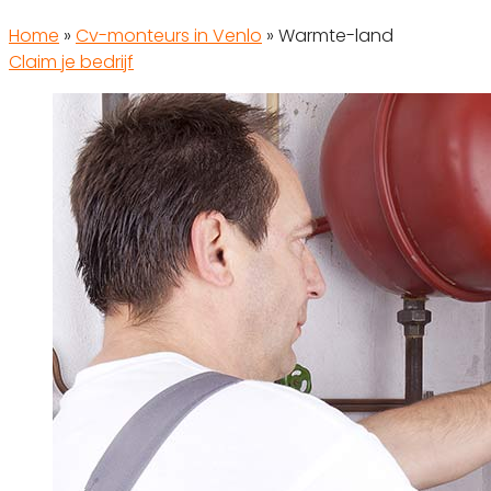
Home
»
Cv-monteurs in Venlo
»
Warmte-land
Claim je bedrijf