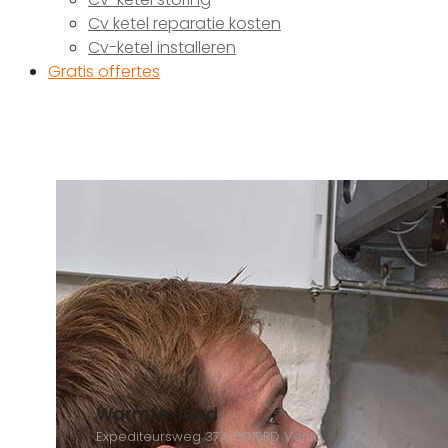
Cv ketel reparatie kosten
Cv-ketel installeren
Gratis offertes
Warmte-land
Expediteursweg 37A, 5915PD Venlo