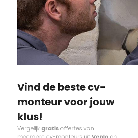
Vind de beste cv-
monteur voor jouw
klus!
Vergelijk
gratis
offertes van
meerdere cv-monteurs uit
Venlo
en