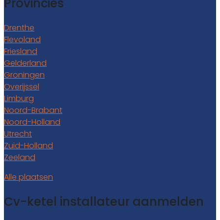
Provincies
Drenthe
Flevoland
Friesland
Gelderland
Groningen
Overijssel
Limburg
Noord-Brabant
Noord-Holland
Utrecht
Zuid-Holland
Zeeland
Alle plaatsen
Cv-ketel installateur aanmelden